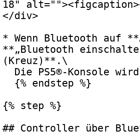
18" alt=""><figcaption>
</div>

* Wenn Bluetooth auf **
**„Bluetooth einschalte
(Kreuz)**.\

  Die PS5®-Konsole wird automatisch neu gestartet.

  {% endstep %}

{% step %}

## Controller über Blue