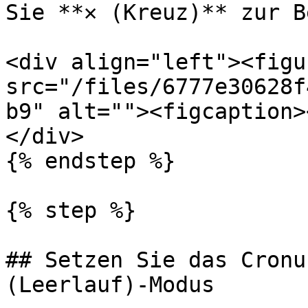
Sie **✕ (Kreuz)** zur B
<div align="left"><figu
src="/files/6777e30628f
b9" alt=""><figcaption>
</div>

{% endstep %}

{% step %}

## Setzen Sie das Cronu
(Leerlauf)-Modus
