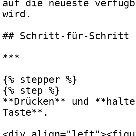
auf die neueste verfügb
wird.

## Schritt-für-Schritt

***

{% stepper %}

{% step %}

**Drücken** und **halte
Taste**.

<div align="left"><figu