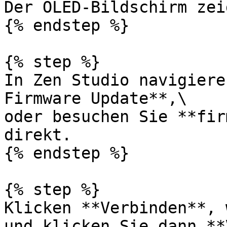
Der OLED-Bildschirm zei
{% endstep %}

{% step %}

In Zen Studio navigiere
Firmware Update**,\

oder besuchen Sie **fir
direkt.

{% endstep %}

{% step %}

Klicken **Verbinden**, 
und klicken Sie dann **