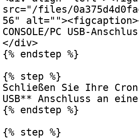
src="/files/0a375d4d0fa
56" alt=""><figcaption>
CONSOLE/PC USB-Anschlus
</div>

{% endstep %}

{% step %}

Schließen Sie Ihre Cron
USB** Anschluss an eine
{% endstep %}

{% step %}
