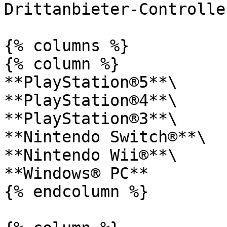
Drittanbieter-Controller
{% columns %}

{% column %}

**PlayStation®5**\

**PlayStation®4**\

**PlayStation®3**\

**Nintendo Switch®**\

**Nintendo Wii®**\

**Windows® PC**

{% endcolumn %}
