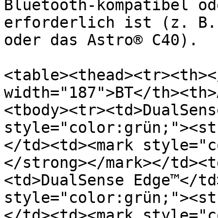
Bluetooth-kompatibel od
erforderlich ist (z. B.
oder das Astro® C40).

<table><thead><tr><th><
width="187">BT</th><th>
<tbody><tr><td>DualSens
style="color:grün;"><st
</td><td><mark style="c
</strong></mark></td><t
<td>DualSense Edge™</td
style="color:grün;"><st
</td><td><mark style="c