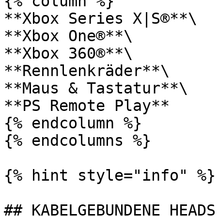
{% column %}

**Xbox Series X|S®**\

**Xbox One®**\

**Xbox 360®**\

**Rennlenkräder**\

**Maus & Tastatur**\

**PS Remote Play**

{% endcolumn %}

{% endcolumns %}

{% hint style="info" %}

## KABELGEBUNDENE HEADSE