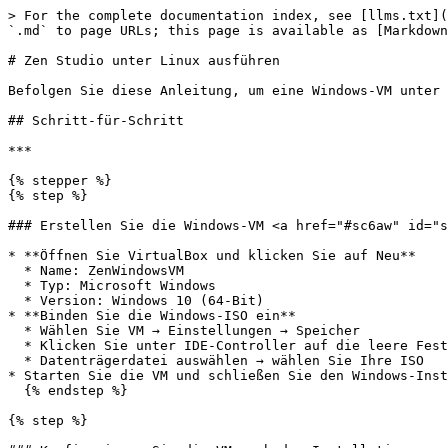
> For the complete documentation index, see [llms.txt](
`.md` to page URLs; this page is available as [Markdown
# Zen Studio unter Linux ausführen

Befolgen Sie diese Anleitung, um eine Windows-VM unter 
## Schritt-für-Schritt

***

{% stepper %}

{% step %}

### Erstellen Sie die Windows-VM <a href="#sc6aw" id="s
* **Öffnen Sie VirtualBox und klicken Sie auf Neu**

  * Name: ZenWindowsVM

  * Typ: Microsoft Windows

  * Version: Windows 10 (64-Bit)

* **Binden Sie die Windows-ISO ein**

  * Wählen Sie VM → Einstellungen → Speicher

  * Klicken Sie unter IDE-Controller auf die leere Festplatte

  * Datenträgerdatei auswählen → wählen Sie Ihre ISO

* Starten Sie die VM und schließen Sie den Windows-Inst
  {% endstep %}

{% step %}
