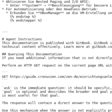
* Aktivieren Sie Nested Paging und I/O APIC:

  * Unter **System** → **Beschleunigung** für bessere Leistung.

* Für Automatisierung oder den Headless-Betrieb:

  * Erkunden Sie **VBoxManage** um die VM-Erstellung und USB-Filter zu skripten.

    {% endstep %}

    {% endstepper %}

---

# Agent Instructions

This documentation is published with GitBook. GitBook i
technical content effectively. Learn more at gitbook.co
## Querying This Documentation

If you need additional information that is not directly
Perform an HTTP GET request on the current page URL wit
```

GET https://guide.cronuszen.com/zen-de/einrichtungsanle
```

`ask` is the immediate question: it should be specific,
`goal` is optional and describes the broader end goal y
is most useful for that goal.

The response will contain a direct answer to the questi
Use this mechanism when the answer is not explicitly pr