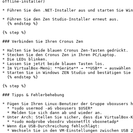
offline-installer)

* Führen Sie den .NET-Installer aus und starten Sie Win
* Führen Sie den Zen Studio-Installer erneut aus.

  {% endstep %}

{% step %}

### Verbinden Sie Ihren Cronus Zen

* Halten Sie beide blauen Cronus Zen-Tasten gedrückt.

* Stecken Sie den Cronus Zen in Ihren PC/Laptop.

* Die LEDs blinken.

* Lassen Sie jetzt beide blauen Tasten los.

* Im VirtualBox-Menü: **Geräte** → **USB** → auswählen 
* Starten Sie in Windows ZEN Studio und bestätigen Sie 
  {% endstep %}

{% step %}

### Tipps & Fehlerbehebung

* Fügen Sie Ihren Linux-Benutzer der Gruppe vboxusers h
  * *sudo usermod -aG vboxusers $USER*

  * Melden Sie sich dann ab und wieder an.

* Unter Arch: Stellen Sie sicher, dass die VirtualBox-K
  * *sudo modprobe vboxdrv vboxnetflt vboxnetadp*

* Wenn die USB-Durchreichung fehlschlägt:

  * Wechseln Sie in den VM-Einstellungen zwischen USB 2.0 und USB 3.0.
