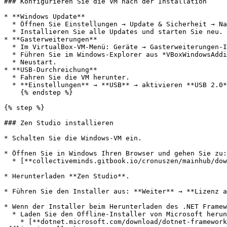
### Konfigurieren Sie die VM nach der Installation

* **Windows Update**

  * Öffnen Sie Einstellungen → Update & Sicherheit → Nach Updates suchen.

  * Installieren Sie alle Updates und starten Sie neu.

* **Gasterweiterungen**

  * Im VirtualBox-VM-Menü: Geräte → Gasterweiterungen-ISO einlegen.

  * Führen Sie im Windows-Explorer aus *VBoxWindowsAdditions.exe*

  * Neustart.

* **USB-Durchreichung**

  * Fahren Sie die VM herunter.

  * **Einstellungen** → **USB** → aktivieren **USB 2.0** or **USB 3.0** Controller, Klicken Sie auf + → wählen Sie **Cronus Zen** → **, nennen Sie es**.

    {% endstep %}

{% step %}

### Zen Studio installieren

* Schalten Sie die Windows-VM ein.

* Öffnen Sie in Windows Ihren Browser und gehen Sie zu:

  * ﻿[**collectiveminds.gitbook.io/cronuszen/mainhub/downloads**](https://collectiveminds.gitbook.io/cronuszen/mainhub/downloads)﻿

* Herunterladen **Zen Studio**.

* Führen Sie den Installer aus: **Weiter** → **Lizenz a
* Wenn der Installer beim Herunterladen des .NET Framew
  * Laden Sie den Offline-Installer von Microsoft herunter

    * ﻿[**dotnet.microsoft.com/download/dotnet-framework/thank-you/net48-offline-installer**](https://dotnet.microsoft.com/download/dotnet-framework/thank-you/net48-