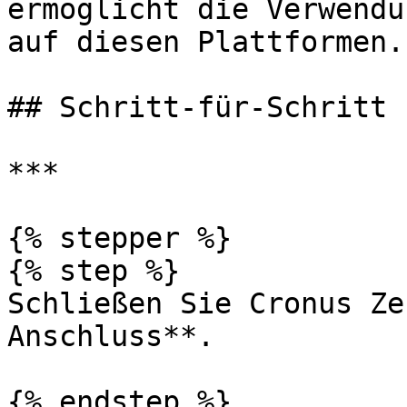
ermöglicht die Verwendu
auf diesen Plattformen.

## Schritt-für-Schritt

***

{% stepper %}

{% step %}

Schließen Sie Cronus Ze
Anschluss**.

{% endstep %}
