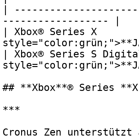
| ---------------------
------------------ |

| Xbox® Series X        
style="color:grün;">**JA
| Xbox® Series S Digital
style="color:grün;">**JA
## **Xbox**® Series **X
***

Cronus Zen unterstützt 