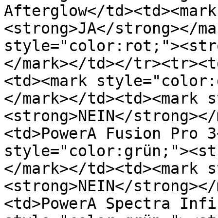
Afterglow</td><td>﻿<mar
<strong>JA</strong></mar
style="color:rot;"><str
</mark>﻿</td></tr><tr><
<td>﻿<mark style="color
</mark>﻿</td><td>﻿<mark 
<strong>NEIN</strong></
<td>PowerA Fusion Pro 3<
style="color:grün;"><st
</mark>﻿</td><td>﻿<mark 
<strong>NEIN</strong></
<td>PowerA Spectra Infin