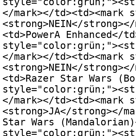
style="color:grün;"><st
</mark>﻿</td><td>﻿<mark 
<strong>NEIN</strong></
<td>PowerA Enhanced</td>
style="color:grün;"><st
</mark>﻿</td><td>﻿<mark 
<strong>NEIN</strong></
<td>Razer Star Wars (Bob
style="color:grün;"><st
</mark>﻿</td><td>﻿<mark 
<strong>JA</strong></mar
Star Wars (Mandalorian)<
style="color:grün;"><st