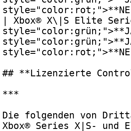
style="color:rot;">**NEI
| Xbox® X\|S Elite Serie
style="color:grün;">**JA
style="color:grün;">**JA
style="color:rot;">**NEI
## **Lizenzierte Contro
***

Die folgenden von Dritt
Xbox® Series X|S- und E