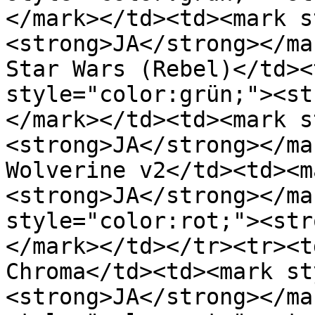
</mark>﻿</td><td>﻿<mark 
<strong>JA</strong></mar
Star Wars (Rebel)</td><t
style="color:grün;"><st
</mark>﻿</td><td>﻿<mark 
<strong>JA</strong></mar
Wolverine v2</td><td>﻿<
<strong>JA</strong></mar
style="color:rot;"><str
</mark>﻿</td></tr><tr><t
Chroma</td><td>﻿<mark s
<strong>JA</strong></mar