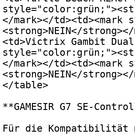
style="color:grün;"><st
</mark>﻿</td><td>﻿<mark 
<strong>NEIN</strong></
<td>Victrix Gambit Dual 
style="color:grün;"><st
</mark>﻿</td><td>﻿<mark 
<strong>NEIN</strong></
</table>

﻿**GAMESIR G7 SE-Controll
Für die Kompatibilität 