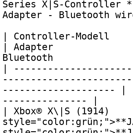
Series X|S-Controller *
Adapter - Bluetooth wir
| Controller-Modell              | USB        
| Adapter              
Bluetooth              
| ---------------------
-----------------------
-------------------- | 
--------------- |

| Xbox® X\|S (1914)     
style="color:grün;">**JA
style="color:grün;">**JA