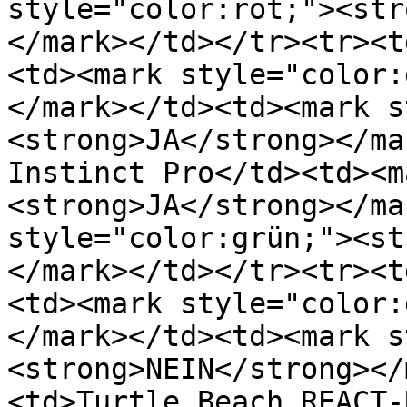
style="color:rot;"><str
</mark>﻿</td></tr><tr><
<td>﻿<mark style="color
</mark>﻿</td><td>﻿<mark 
<strong>JA</strong></mar
Instinct Pro</td><td>﻿<
<strong>JA</strong></mar
style="color:grün;"><st
</mark>﻿</td></tr><tr><
<td>﻿<mark style="color
</mark>﻿</td><td>﻿<mark 
<strong>NEIN</strong></
<td>Turtle Beach REACT-R