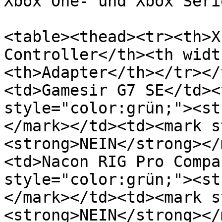
Xbox One- und Xbox Serie
<table><thead><tr><th>X
Controller</th><th widt
<th>Adapter</th></tr></
<td>Gamesir G7 SE</td><t
style="color:grün;"><st
</mark>﻿</td><td>﻿<mark 
<strong>NEIN</strong></
<td>Nacon RIG Pro Compac
style="color:grün;"><st
</mark>﻿</td><td>﻿<mark 
<strong>NEIN</strong></m