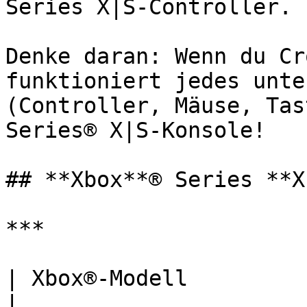
Series X|S-Controller.

Denke daran: Wenn du Cr
funktioniert jedes unte
(Controller, Mäuse, Tas
Series® X|S-Konsole!

## **Xbox**® Series **X
***

| Xbox®-Modell           | Unterstützt    
|
