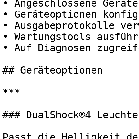
• Angeschlossene Geräte
• Geräteoptionen konfig
• Ausgabeprotokolle ver
• Wartungstools ausführe
• Auf Diagnosen zugreife
## Geräteoptionen

***

### DualShock®4 Leuchte
Passt die Helligkeit de