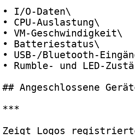
• I/O-Daten\

• CPU-Auslastung\

• VM-Geschwindigkeit\

• Batteriestatus\

• USB-/Bluetooth-Eingäng
• Rumble- und LED-Zustän
## Angeschlossene Geräte
***

Zeigt Logos registriert