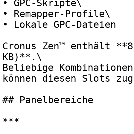
• GPC-Skripte\

• Remapper-Profile\

• Lokale GPC-Dateien

Cronus Zen™ enthält **8
KB)**.\

Beliebige Kombinationen
können diesen Slots zug
## Panelbereiche

***
