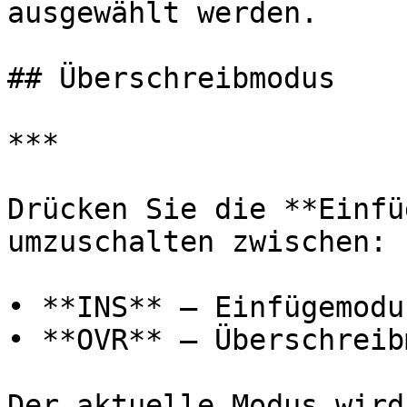
ausgewählt werden.

## Überschreibmodus

***

Drücken Sie die **Einfü
umzuschalten zwischen:

• **INS** – Einfügemodu
• **OVR** – Überschreib
Der aktuelle Modus wird