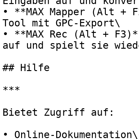
Eingaben auf und konver
• **MAX Mapper (Alt + F
Tool mit GPC-Export\

• **MAX Rec (Alt + F3)*
auf und spielt sie wied
## Hilfe

***

Bietet Zugriff auf:

• Online-Dokumentation\
