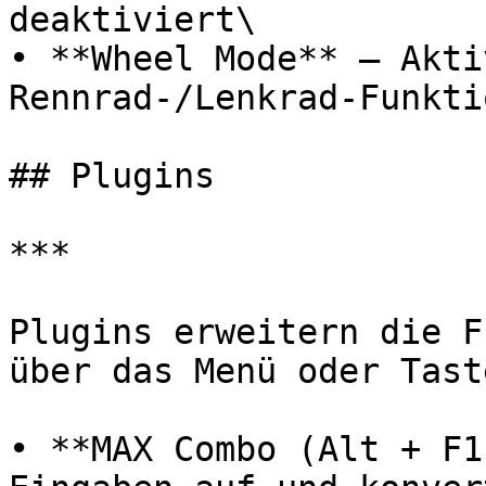
deaktiviert\

• **Wheel Mode** – Akti
Rennrad-/Lenkrad-Funkti
## Plugins

***

Plugins erweitern die F
über das Menü oder Tast
• **MAX Combo (Alt + F1