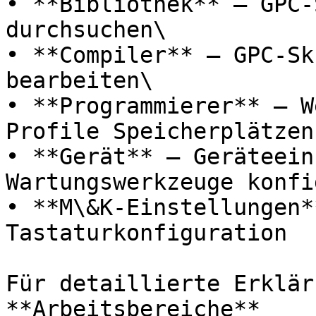
• **Bibliothek** – GPC-
durchsuchen\

• **Compiler** – GPC-Sk
bearbeiten\

• **Programmierer** – W
Profile Speicherplätzen 
• **Gerät** – Geräteein
Wartungswerkzeuge konfi
• **M\&K-Einstellungen*
Tastaturkonfiguration

Für detaillierte Erklär
**Arbeitsbereiche**
