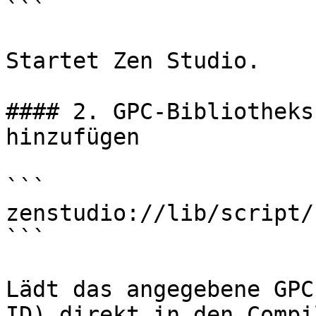
```

Startet Zen Studio.

#### 2. GPC-Bibliotheks
hinzufügen

```

zenstudio://lib/script/
```

Lädt das angegebene GPC
ID) direkt in den Compil