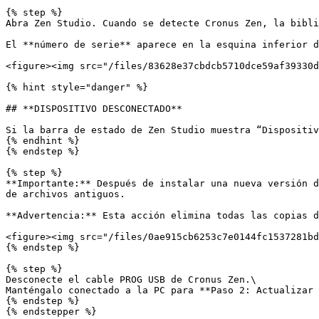
{% step %}

Abra Zen Studio. Cuando se detecte Cronus Zen, la bibli
El **número de serie** aparece en la esquina inferior d
<figure><img src="/files/83628e37cbdcb5710dce59af39330d
{% hint style="danger" %}

## **DISPOSITIVO DESCONECTADO**

Si la barra de estado de Zen Studio muestra “Dispositiv
{% endhint %}

{% endstep %}

{% step %}

**Importante:** Después de instalar una nueva versión d
de archivos antiguos.

**Advertencia:** Esta acción elimina todas las copias d
<figure><img src="/files/0ae915cb6253c7e0144fc1537281bd
{% endstep %}

{% step %}

Desconecte el cable PROG USB de Cronus Zen.\

Manténgalo conectado a la PC para **Paso 2: Actualizar 
{% endstep %}

{% endstepper %}
