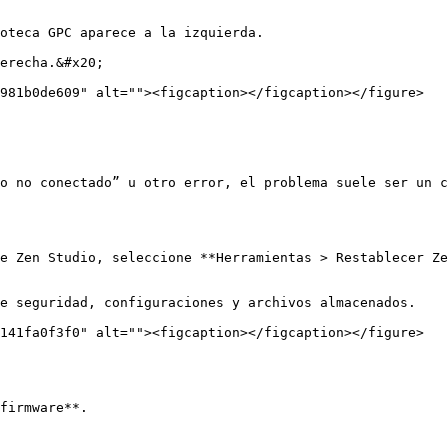
oteca GPC aparece a la izquierda.

erecha.&#x20;

981b0de609" alt=""><figcaption></figcaption></figure>

o no conectado” u otro error, el problema suele ser un c
e Zen Studio, seleccione **Herramientas > Restablecer Ze
e seguridad, configuraciones y archivos almacenados.

141fa0f3f0" alt=""><figcaption></figcaption></figure>

firmware**.
