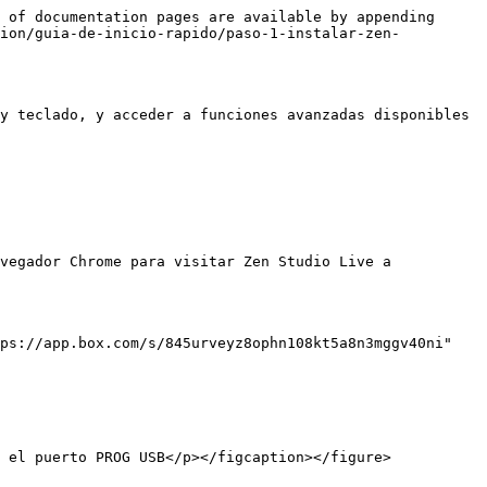
 of documentation pages are available by appending 
cion/guia-de-inicio-rapido/paso-1-instalar-zen-
y teclado, y acceder a funciones avanzadas disponibles 
vegador Chrome para visitar Zen Studio Live a 
ps://app.box.com/s/845urveyz8ophn108kt5a8n3mggv40ni" 
 el puerto PROG USB</p></figcaption></figure>
