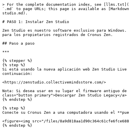
> For the complete documentation index, see [llms.txt](
`.md` to page URLs; this page is available as [Markdown
studio.md).

# PASO 1: Instalar Zen Studio

Zen Studio es nuestro software exclusivo para Windows. 
para los propietarios registrados de Cronus Zen.

## Paso a paso

***

{% stepper %}

{% step %}

Si está usando la nueva aplicación web Zen Studio Live 
continuación:

<https://zenstudio.collectivemindsstore.com/>

Nota: Si desea usar en su lugar el firmware antiguo de 
class="button primary">Descargar Zen Studio Legacy</a>

{% endstep %}

{% step %}

Conecte su Cronus Zen a una computadora usando el **pue
<figure><img src="/files/8a9d818aa1d90c364c61cfe6fce688
{% endstep %}
