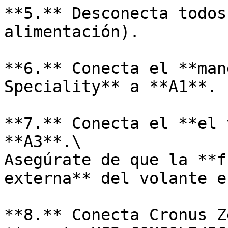
**5.** Desconecta todos
alimentación).

**6.** Conecta el **man
Speciality** a **A1**.

**7.** Conecta el **el 
**A3**.\

Asegúrate de que la **f
externa** del volante e
**8.** Conecta Cronus Z