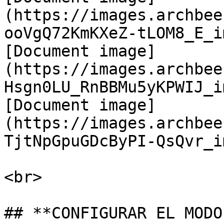
(https://images.archbee
ooVgQ72KmKXeZ-tLOM8_E_i
[Document image]
(https://images.archbee
Hsgn0LU_RnBBMu5yKPWIJ_i
[Document image]
(https://images.archbee
TjtNpGpuGDcByPI-QsQvr_im
﻿<br>

## **CONFIGURAR EL MODO