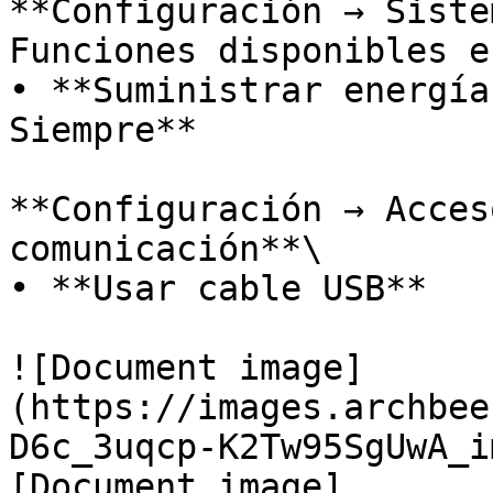
**Configuración → Siste
Funciones disponibles e
• **Suministrar energía
Siempre**

**Configuración → Acces
comunicación**\

• **Usar cable USB**

![Document image]
(https://images.archbee
D6c_3uqcp-K2Tw95SgUwA_i
[Document image]