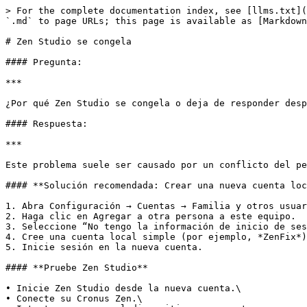
> For the complete documentation index, see [llms.txt](
`.md` to page URLs; this page is available as [Markdown
# Zen Studio se congela

#### Pregunta:

***

¿Por qué Zen Studio se congela o deja de responder desp
#### Respuesta:

***

Este problema suele ser causado por un conflicto del pe
#### **Solución recomendada: Crear una nueva cuenta loc
1. Abra Configuración → Cuentas → Familia y otros usuar
2. Haga clic en Agregar a otra persona a este equipo.

3. Seleccione “No tengo la información de inicio de ses
4. Cree una cuenta local simple (por ejemplo, *ZenFix*)
5. Inicie sesión en la nueva cuenta.

#### **Pruebe Zen Studio**

• Inicie Zen Studio desde la nueva cuenta.\

• Conecte su Cronus Zen.\
