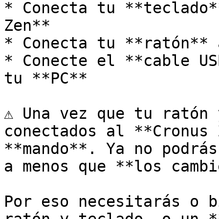
* Conecta tu **teclado*
Zen**

* Conecta tu **ratón** 
* Conecte el **cable US
tu **PC**

⚠️ Una vez que tu ratón 
conectados al **Cronus 
**mando**. Ya no podrás
a menos que **los cambi
Por eso necesitarás o b