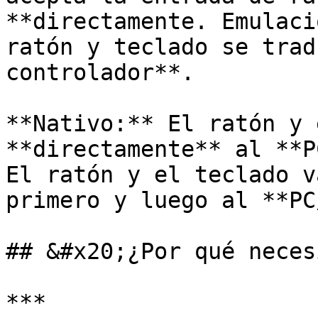
**directamente. Emulaci
ratón y teclado se trad
controlador**.

**Nativo:** El ratón y 
**directamente** al **P
El ratón y el teclado v
primero y luego al **PC
## &#x20;¿Por qué neces
***
