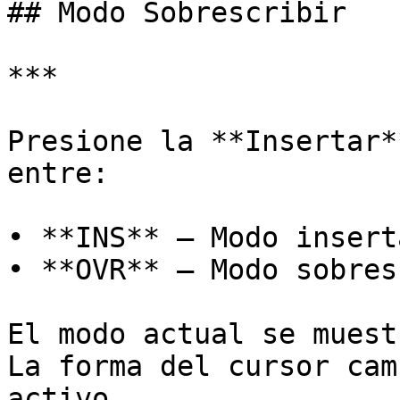
## Modo Sobrescribir

***

Presione la **Insertar*
entre:

• **INS** – Modo insert
• **OVR** – Modo sobres
El modo actual se muest
La forma del cursor cam
activo.
