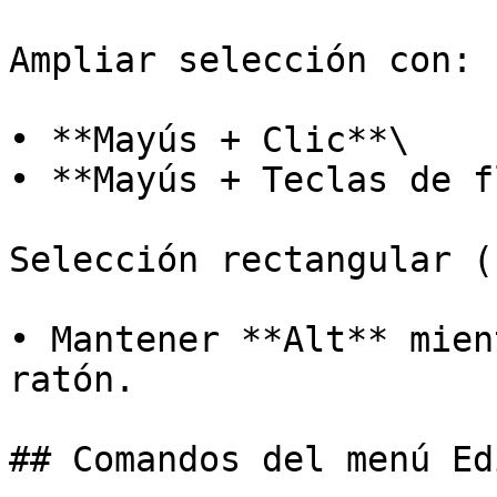
Ampliar selección con:

• **Mayús + Clic**\

• **Mayús + Teclas de f
Selección rectangular (
• Mantener **Alt** mien
ratón.

## Comandos del menú Edi