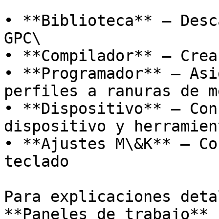
• **Biblioteca** – Desc
GPC\

• **Compilador** – Crea
• **Programador** – Asi
perfiles a ranuras de m
• **Dispositivo** – Con
dispositivo y herramien
• **Ajustes M\&K** – Co
teclado

Para explicaciones deta
**Paneles de trabajo**
