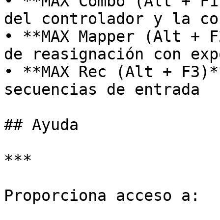
• **MAX Combo (Alt + F1
del controlador y la co
• **MAX Mapper (Alt + F
de reasignación con exp
• **MAX Rec (Alt + F3)*
secuencias de entrada

## Ayuda

***

Proporciona acceso a:
