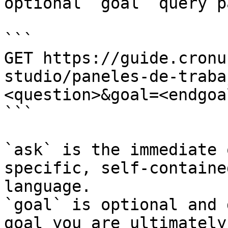
optional `goal` query p
```

GET https://guide.cronu
studio/paneles-de-traba
<question>&goal=<endgoal
```

`ask` is the immediate 
specific, self-containe
language.

`goal` is optional and 
goal you are ultimately