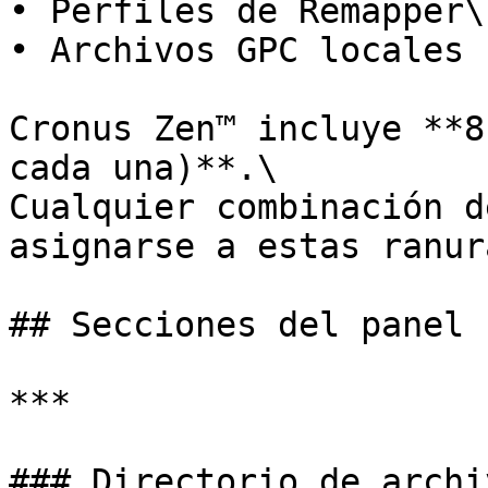
• Perfiles de Remapper\

• Archivos GPC locales

Cronus Zen™ incluye **8
cada una)**.\

Cualquier combinación d
asignarse a estas ranura
## Secciones del panel

***

### Directorio de archiv