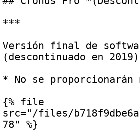
## Cronus Pro *(Descont
***

Versión final de softwa
(descontinuado en 2019).
* No se proporcionarán 
{% file 
src="/files/b718f9dbe6a
78" %}
