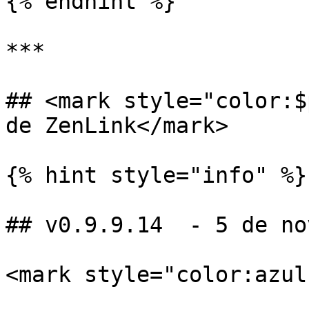
{% endhint %}

***

## <mark style="color:$
de ZenLink</mark>

{% hint style="info" %}

## v0.9.9.14  - 5 de no
<mark style="color:azul