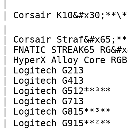
|

| Corsair K10&#x30;**\*²**  
|

| Corsair Straf&#x65;**
| FNATIC STREAK65 RG&#x
| HyperX Alloy Core RGB 
| Logitech G213         
| Logitech G413         
| Logitech G512**³**   
| Logitech G713         
| Logitech G815**³**   
| Logitech G915**²**          