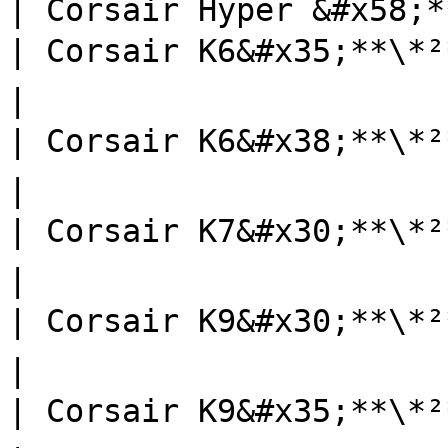
| Corsair Hyper &#x58;*
| Corsair K6&#x35;**\*²**   
|

| Corsair K6&#x38;**\*²**   
|

| Corsair K7&#x30;**\*²**   
|

| Corsair K9&#x30;**\*²**   
|

| Corsair K9&#x35;**\*²**   