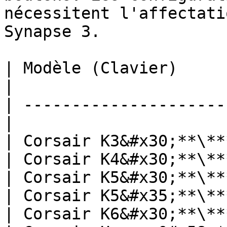
nécessitent l'affectati
Synapse 3.

| Modèle (Clavier)       
|

| ---------------------
|

| Corsair K3&#x30;**\**
| Corsair K4&#x30;**\**
| Corsair K5&#x30;**\**
| Corsair K5&#x35;**\**
| Corsair K6&#x30;**\**