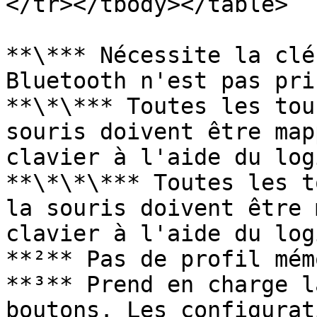
</tr></tbody></table>

**\*** Nécessite la clé
Bluetooth n'est pas pri
**\*\*** Toutes les tou
souris doivent être map
clavier à l'aide du log
**\*\*\*** Toutes les t
la souris doivent être 
clavier à l'aide du log
**²** Pas de profil mém
**³** Prend en charge l
boutons. Les configurat