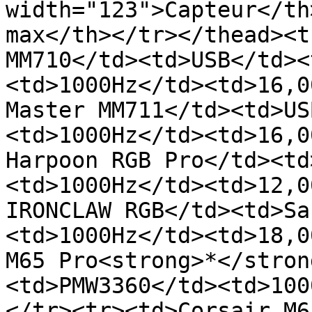
width="123">Capteur</th
max</th></tr></thead><t
MM710</td><td>USB</td><
<td>1000Hz</td><td>16,0
Master MM711</td><td>US
<td>1000Hz</td><td>16,0
Harpoon RGB Pro</td><td
<td>1000Hz</td><td>12,0
IRONCLAW RGB</td><td>Sa
<td>1000Hz</td><td>18,0
M65 Pro<strong>*</stron
<td>PMW3360</td><td>100
</tr><tr><td>Corsair M6