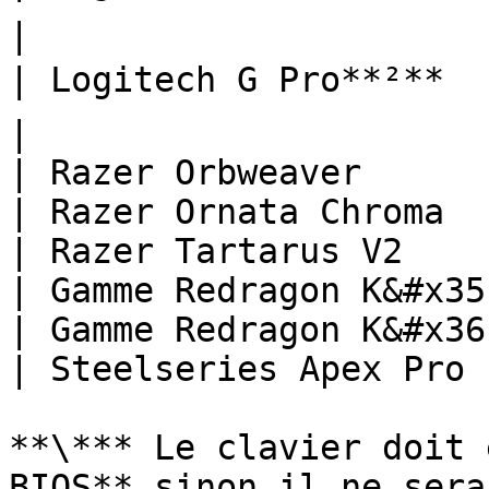
|

| Logitech G Pro**²**         
|

| Razer Orbweaver       
| Razer Ornata Chroma   
| Razer Tartarus V2     
| Gamme Redragon K&#x35
| Gamme Redragon K&#x36
| Steelseries Apex Pro  
**\*** Le clavier doit 
BIOS** sinon il ne sera