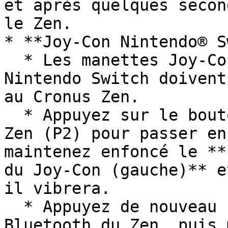
et après quelques secon
le Zen.

* **Joy-Con Nintendo® S
  * Les manettes Joy-Con gauche et droite de la 
Nintendo Switch doivent
au Cronus Zen.

  * Appuyez sur le bouton d'appairage Bluetooth du 
Zen (P2) pour passer en
maintenez enfoncé le **
du Joy-Con (gauche)** e
il vibrera.

  * Appuyez de nouveau sur le bouton d'appairage 
Bluetooth du Zen, puis 