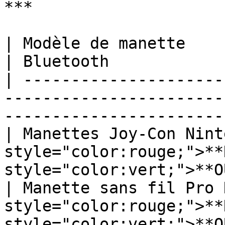
***

| Modèle de manette                       |
| Bluetooth            
| ---------------------
-----------------------
-----------------------
| Manettes Joy-Con Ninte
style="color:rouge;">**N
style="color:vert;">**OU
| Manette sans fil Pro N
style="color:rouge;">**N
style="color:vert;">**OU