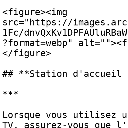
<figure><img 
src="https://images.arc
1Fc/dnvQxKv1DPFAUluRBaW
?format=webp" alt=""><f
</figure>

## **Station d'accueil 
***

Lorsque vous utilisez u
TV, assurez-vous que l'