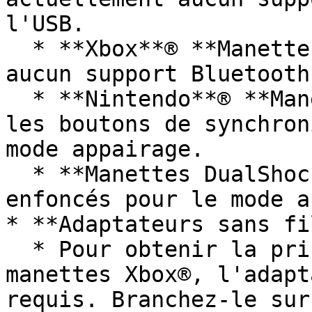
l'USB.

  * ﻿**Xbox**® **Manettes :** Il n'y a actuellement 
aucun support Bluetooth
  * ﻿**Nintendo**® **Manettes Switch :** Maintenez 
les boutons de synchron
mode appairage.

  * ﻿**Manettes DualShock® :** Maintenez SHARE + PS 
enfoncés pour le mode a
* **Adaptateurs sans fi
  * Pour obtenir la prise en charge sans fil des 
manettes Xbox®, l'adapt
requis. Branchez-le sur