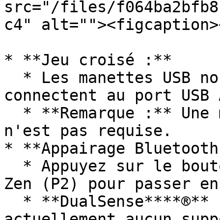
src="/files/f064ba2bfb8
c4" alt=""><figcaption>
* **Jeu croisé :**

  * Les manettes USB non Nintendo® Switch se 
connectent au port USB 
  * **Remarque :** Une manette AUTH connectée à A1 
n'est pas requise.

* **Appairage Bluetooth 
  * Appuyez sur le bouton d'appairage Bluetooth du 
Zen (P2) pour passer en
  * ﻿**DualSense**﻿**®** **Manettes :** Il n'y a 
actuellement aucun supp