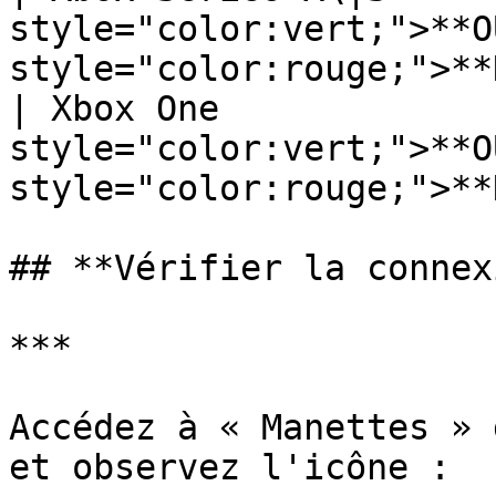
style="color:vert;">**OU
style="color:rouge;">**N
| Xbox One              
style="color:vert;">**OU
style="color:rouge;">**N
## **Vérifier la connex
***

Accédez à « Manettes » 
et observez l'icône :
