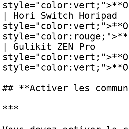
style="color:vert;">**OU
| Hori Switch Horipad   
style="color:vert;">**OU
style="color:rouge;">**N
| Gulikit ZEN Pro       
style="color:vert;">**OU
style="color:vert;">**OU
## **Activer les commun
***
