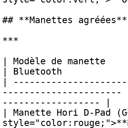
## **Manettes agréées**

***

| Modèle de manette        | USB                    
| Bluetooth            
| ---------------------
---------------------- 
------------------ |

| Manette Hori D-Pad (G+
style="color:rouge;">**N