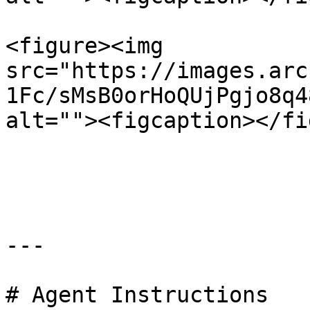
<figure><img 
src="https://images.arc
1Fc/sMsB0orHoQUjPgjo8q4
alt=""><figcaption></fi
---

# Agent Instructions
