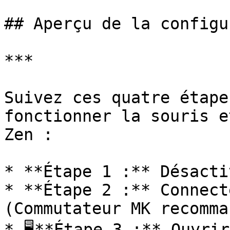
## Aperçu de la configu
***

Suivez ces quatre étape
fonctionner la souris e
Zen :

* **Étape 1 :** Désacti
* **Étape 2 :** Connect
(Commutateur MK recomma
* 🖥**Étape 3 :** Ouvrir