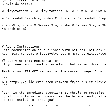
{% hint style="info" %}

⚠️ Avis de marque

« PlayStation® », « PlayStation®5 », « PS5® », « PSN® »
« Nintendo® Switch », « Joy-Con® » et « Nintendo® eShop
« Xbox® », « Xbox® Series X », « Xbox® Series S », « Xb
{% endhint %}

---

# Agent Instructions

This documentation is published with GitBook. GitBook i
technical content effectively. Learn more at gitbook.co
## Querying This Documentation

If you need additional information that is not directly
Perform an HTTP GET request on the current page URL wit
```

GET https://guide.cronuszen.com/zen-fr/souris-et-clavie
```

`ask` is the immediate question: it should be specific,
`goal` is optional and describes the broader end goal y
is most useful for that goal.
