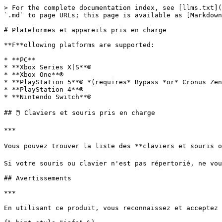
> For the complete documentation index, see [llms.txt](
`.md` to page URLs; this page is available as [Markdown
# Plateformes et appareils pris en charge

**F**ollowing platforms are supported:

* **PC**

* **Xbox Series X|S**®

* **Xbox One**®

* **PlayStation 5**® *(requires* Bypass ﻿*or* Cronus Zen
* **PlayStation 4**®

* **Nintendo Switch**®

## 🖱️ Claviers et souris pris en charge

***

Vous pouvez trouver la liste des **claviers et souris of
Si votre souris ou clavier n'est pas répertorié, ne vou
## Avertissements

***

En utilisant ce produit, vous reconnaissez et acceptez 