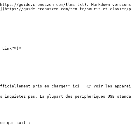
https://guide.cronuszen.com/llms.txt). Markdown versions
](https://guide.cronuszen.com/zen-fr/souris-et-clavier/p
 Link™*)*

ficiellement pris en charge** ici : 👉 Voir les appareils
s inquiétez pas. La plupart des périphériques USB standa
ce qui suit :
