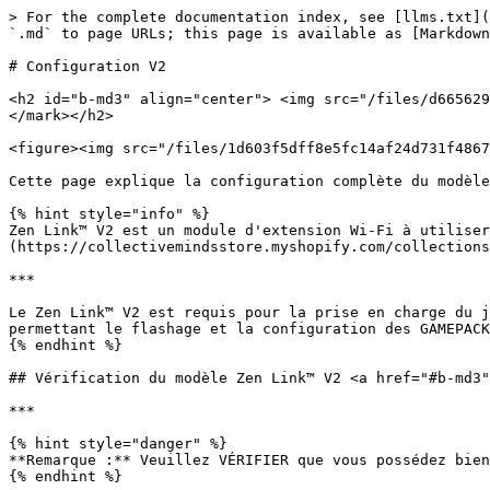
> For the complete documentation index, see [llms.txt](https://guide.cronuszen.com/llms.txt). Markdown versions of documentation pages are available by appending `.md` to page URLs; this page is available as [Markdown](https://guide.cronuszen.com/zen-fr/zen-link-tm/v2-setup.md).

# Configuration V2

<h2 id="b-md3" align="center"> <img src="/files/d6656291448ba6bb2c0570ff7a4b9bad5142cad2" alt="" data-size="original"><mark style="color:bleu;"><strong>V2</strong></mark></h2>

<figure><img src="/files/1d603f5dff8e5fc14af24d731f486726996f16e0" alt="" width="250"><figcaption></figcaption></figure>

Cette page explique la configuration complète du modèle Zen Link™ V2, exclusivement via la nouvelle application smartphone iOS® et Android®.

{% hint style="info" %}
Zen Link™ V2 est un module d'extension Wi‑Fi à utiliser avec Cronus Zen™, et il est [**Vendu séparément**](https://collectivemindsstore.myshopify.com/collections/cronus-zen/products/cronus-zen).

***

Le Zen Link™ V2 est requis pour la prise en charge du jeu NATIF sur PS5®. Il apporte également une valeur ajoutée sur d'autres plateformes de jeu (comme Xbox®) en permettant le flashage et la configuration des GAMEPACKS via votre smartphone, tout en servant de base à de futures extensions de fonctionnalités.
{% endhint %}

## Vérification du modèle Zen Link™ V2 <a href="#b-md3" id="b-md3"></a>

***

{% hint style="danger" %}
**Remarque :** Veuillez VÉRIFIER que vous possédez bien un appareil Zen Link™ V2 ou supérieur.
{% endhint %}

Vous pouvez identifier le modèle sur l'étiquette sous l'appareil.

<div align="left"><figure><img src="/files/1bfad0a1bc04ff6684b58d412b2b8597a7f5872f" alt="" width="319"><figcaption></figcaption></figure></div>

Une fois confirmé que votre appareil est bien « V2 », veuillez passer aux étapes ci-dessous. Si vous *ne voyez pas* la mention « V2 », vous pouvez trouver la configuration V1 [**ici**](broken://pages/a6a2ebe2c7764766801ed30a9bb5df193e118217).

## Étapes de configuration du Zen Link™ V2 <a href="#b-md3" id="b-md3"></a>

***

Une fois cette configuration terminée, votre **Zen Link™ V2** offrira à la fois **UNE PRISE EN CHARGE NATIVE DE LA PS5®** et le Wi‑Fi <i class="fa-wifi">:wifi:</i> pour le flashage et la configuration **DES GAMEPACKS** à l'aide de votre smartphone.

{% stepper %}
{% step %}
Assurez-vous que votre SMARTPHONE est connecté au **MÊME** réseau <i class="fa-wifi">:wifi:</i> Wi‑Fi sur lequel votre Zen Link™ V2 se trouvera. Ce réseau doit être **2,4 GHz** compatible. Ce sont des CONDITIONS REQUISES pour l'utilisation du Zen Link™ V2.

* La plupart des modems/routeurs regroupent par défaut les bandes (2,4 GHz﻿**,** 5 GHz, 6 GHz, etc.) dans un seul réseau, ce qui est généralement acceptable.

{% endstep %}

{% step %}
Assurez-vous que le Bluetooth® de votre smartphone <i class="fa-bluetooth-b">:bluetooth-b:</i> est réglé **sur ACTIVÉ**.

{% endstep %}

{% step %}
Branchez votre appareil Zen Link™ V2 afin qu'il s'allume. Nous recommandons de le brancher sur le **A1** port (côté gauche) d'un Cronus Zen™ branché, car c'est là qu'il restera pour le jeu natif sur PS5®.

<div align="left"><figure><img src="/files/16f6484de1d57da8533032ef3e25a4852ec6df1f" alt="" width="188"><figcaption></figcaption></figure></div>

* La LED de l'appareil Zen Link™ V2 passera <mark style="color:$success;">**AU VERT**</mark>, puis <mark style="color:bleu;">**AU BLEU**</mark>.

<div al