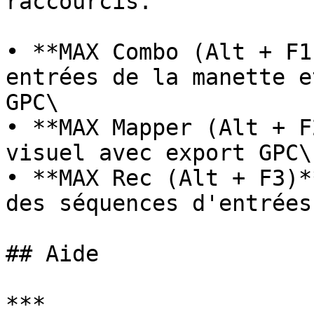
raccourcis.

• **MAX Combo (Alt + F1
entrées de la manette e
GPC\

• **MAX Mapper (Alt + F
visuel avec export GPC\

• **MAX Rec (Alt + F3)*
des séquences d'entrées

## Aide

***
