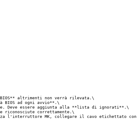
BIOS** altrimenti non verrà rilevata.\

à BIOS ad ogni avvio**.\

e. Deve essere aggiunta alla **lista di ignorati**.\

e riconosciute correttamente.\

za l'interruttore MK, collegare il cavo etichettato con 