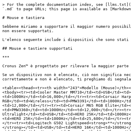
> For the complete documentation index, see [llms.txt](
`.md` to page URLs; this page is available as [Markdown
# Mouse e tastiera

Sebbene miriamo a supportare il maggior numero possibil
non essere supportati.

L'elenco seguente include i dispositivi che sono stati 
## Mouse e tastiere supportati

***

Cronus Zen™ è progettato per rilevare la maggior parte 
Se un dispositivo non è elencato, ciò non significa nec
correttamente e non è elencato, ti preghiamo di segnala
<table><thead><tr><th width="243">Modello (Mouse)</th><
<tbody><tr><td>Cooler Master MM710</td><td>USB</td><td>
<td>1000Hz</td><td>16,000</td></tr><tr><td>Corsair Harp
RGB</td><td>Wireless</td><td>PMW3391</td><td>1000Hz</td
<td>12,000</td></tr><tr><td>Corsair M65 RGB Elite</td><
<td>PMW3360</td><td>1000Hz</td><td>12,000</td></tr><tr>
Ultralight</td><td>USB</td><td>HERO 25K</td><td>1000Hz<
<td>HERO 25K</td><td>1000Hz</td><td>25,600</td></tr><tr
</tr><tr><td>Logitech G502 Lightspeed<strong>**</strong
</strong></td><td>USB</td><td>HERO 16K</td><td>1000Hz</