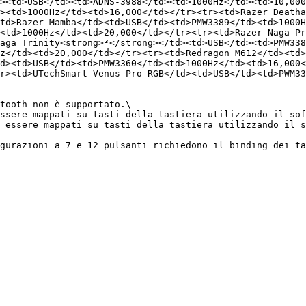
><td>USB</td><td>ADNS-3988</td><td>1000Hz</td><td>10,000
><td>1000Hz</td><td>16,000</td></tr><tr><td>Razer Deatha
td>Razer Mamba</td><td>USB</td><td>PMW3389</td><td>1000H
<td>1000Hz</td><td>20,000</td></tr><tr><td>Razer Naga Pr
aga Trinity<strong>³</strong></td><td>USB</td><td>PMW338
z</td><td>20,000</td></tr><tr><td>Redragon M612</td><td>
d><td>USB</td><td>PMW3360</td><td>1000Hz</td><td>16,000<
r><td>UTechSmart Venus Pro RGB</td><td>USB</td><td>PWM33
tooth non è supportato.\

ssere mappati su tasti della tastiera utilizzando il sof
 essere mappati su tasti della tastiera utilizzando il s
gurazioni a 7 e 12 pulsanti richiedono il binding dei ta