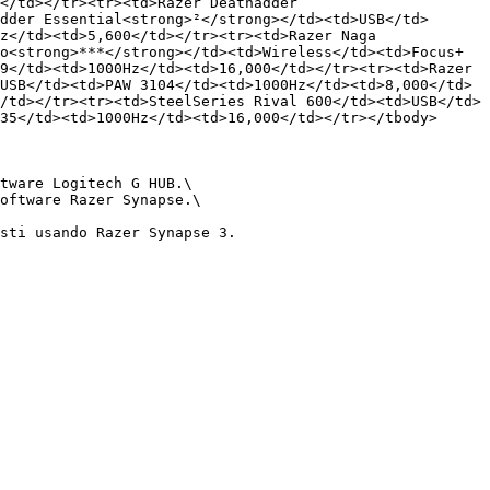
</td></tr><tr><td>Razer Deathadder 
dder Essential<strong>²</strong></td><td>USB</td>
z</td><td>5,600</td></tr><tr><td>Razer Naga 
o<strong>***</strong></td><td>Wireless</td><td>Focus+
9</td><td>1000Hz</td><td>16,000</td></tr><tr><td>Razer 
USB</td><td>PAW 3104</td><td>1000Hz</td><td>8,000</td>
/td></tr><tr><td>SteelSeries Rival 600</td><td>USB</td>
35</td><td>1000Hz</td><td>16,000</td></tr></tbody>
tware Logitech G HUB.\

oftware Razer Synapse.\

sti usando Razer Synapse 3.
