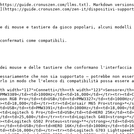
https://guide.cronuszen.com/llms.txt). Markdown versions
](https://guide.cronuszen.com/zen-it/dispositivi-support
e di mouse e tastiere da gioco popolari, alcuni modelli 
confermati come compatibili.

dei mouse e delle tastiere che conformano l'interfaccia 
essariamente che non sia supportato — potrebbe non esser
rlo in modo che l'elenco di compatibilità possa essere a
th width="117">Connetti</th><th width="123">Sensore</th>
PMW3389</td><td>1000Hz</td><td>16,000</td></tr><tr><td>C
oon RGB Pro</td><td>USB</td><td>PMW3327</td><td>1000Hz</
><td>18,000</td></tr><tr><td>Corsair M65 Pro<strong>*</s
td>USB</td><td>PMW3391</td><td>1000Hz</td><td>18,000</t
<td>Logitech G Pro</td><td>USB</td><td>HERO 25K</td><td>
/td><td>25,600</td></tr><tr><td>Logitech G403<strong>*</
><td>Logitech G502 Proteus<strong>**</strong></td><td>U
></td><td>USB</td><td>HERO 16K</td><td>1000Hz</td><td>16
td><td>16,000</td></tr><tr><td>Logitech G703 Lightspeed*