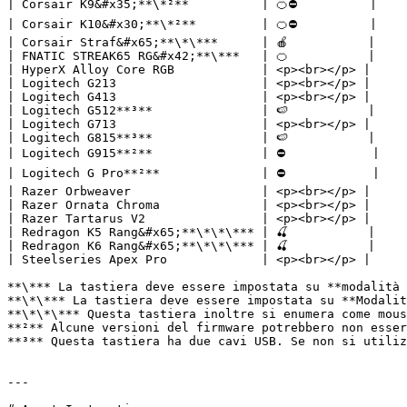
| Corsair K9&#x35;**\*²**          | 🍊⛔          |

| Corsair K10&#x30;**\*²**         | 🍊⛔          |

| Corsair Straf&#x65;**\*\***      | 🍎           |

| FNATIC STREAK65 RG&#x42;**\***   | 🍊           |

| HyperX Alloy Core RGB            | <p>﻿<br></p> |

| Logitech G213                    | <p>﻿<br></p> |

| Logitech G413                    | <p>﻿<br></p> |

| Logitech G512**³**               | 🍉           |

| Logitech G713                    | <p>﻿<br></p> |

| Logitech G815**³**               | 🍉           |

| Logitech G915**²**               | ⛔            |

| Logitech G Pro**²**              | ⛔            |

| Razer Orbweaver                  | <p>﻿<br></p> |

| Razer Ornata Chroma              | <p>﻿<br></p> |

| Razer Tartarus V2                | <p>﻿<br></p> |

| Redragon K5 Rang&#x65;**\*\*\*** | 🍒           |

| Redragon K6 Rang&#x65;**\*\*\*** | 🍒           |

| Steelseries Apex Pro             | <p>﻿<br></p> |

**\*** La tastiera deve essere impostata su **modalità 
**\*\*** La tastiera deve essere impostata su **Modalit
**\*\*\*** Questa tastiera inoltre si enumera come mous
**²** Alcune versioni del firmware potrebbero non esser
**³** Questa tastiera ha due cavi USB. Se non si utiliz
---
