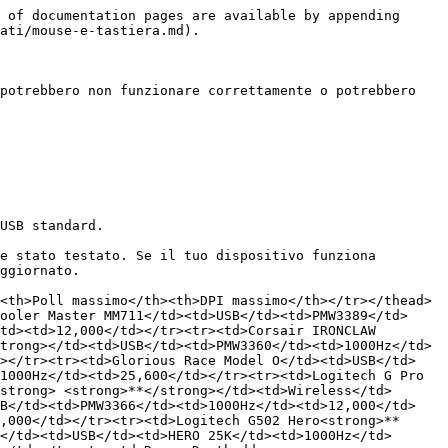
 of documentation pages are available by appending 
ati/mouse-e-tastiera.md).

potrebbero non funzionare correttamente o potrebbero 
USB standard.

e stato testato. Se il tuo dispositivo funziona 
ggiornato.

<th>Poll massimo</th><th>DPI massimo</th></tr></thead>
ooler Master MM711</td><td>USB</td><td>PMW3389</td>
td><td>12,000</td></tr><tr><td>Corsair IRONCLAW 
trong></td><td>USB</td><td>PMW3360</td><td>1000Hz</td>
d></tr><tr><td>Glorious Race Model O</td><td>USB</td>
1000Hz</td><td>25,600</td></tr><tr><td>Logitech G Pro 
strong> <strong>**</strong></td><td>Wireless</td>
SB</td><td>PMW3366</td><td>1000Hz</td><td>12,000</td>
,000</td></tr><tr><td>Logitech G502 Hero<strong>**
</td><td>USB</td><td>HERO 25K</td><td>1000Hz</td>