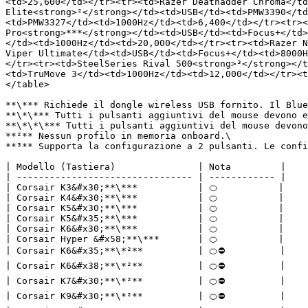
<td>25,600</td></tr><tr><td>Razer Deathadder Chroma</td
Elite<strong>²</strong></td><td>USB</td><td>PMW3390</td
<td>PMW3327</td><td>1000Hz</td><td>6,400</td></tr><tr><
Pro<strong>***</strong></td><td>USB</td><td>Focus+</td>
</td><td>1000Hz</td><td>20,000</td></tr><tr><td>Razer N
Viper Ultimate</td><td>USB</td><td>Focus+</td><td>8000H
</tr><tr><td>SteelSeries Rival 500<strong>³</strong></t
<td>TruMove 3</td><td>1000Hz</td><td>12,000</td></tr><t
</table>

**\*** Richiede il dongle wireless USB fornito. Il Blue
**\*\*** Tutti i pulsanti aggiuntivi del mouse devono e
**\*\*\*** Tutti i pulsanti aggiuntivi del mouse devono
**²** Nessun profilo in memoria onboard.\

**³** Supporta la configurazione a 2 pulsanti. Le confi
| Modello (Tastiera)               | Nota         |

| -------------------------------- | ------------ |

| Corsair K3&#x30;**\***           | 🍊           |

| Corsair K4&#x30;**\***           | 🍊           |

| Corsair K5&#x30;**\***           | 🍊           |

| Corsair K5&#x35;**\***           | 🍊           |

| Corsair K6&#x30;**\***           | 🍊           |

| Corsair Hyper &#x58;**\***       | 🍊           |

| Corsair K6&#x35;**\*²**          | 🍊⛔          |

| Corsair K6&#x38;**\*²**          | 🍊⛔          |

| Corsair K7&#x30;**\*²**          | 🍊⛔          |

| Corsair K9&#x30;**\*²**          | 🍊⛔          |
