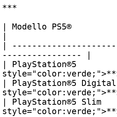
***

| Modello PS5®          | Supportato       
|

| ---------------------
---------------- |

| PlayStation®5        
style="color:verde;">**
| PlayStation®5 Digital
style="color:verde;">**
| PlayStation®5 Slim   
style="color:verde;">**