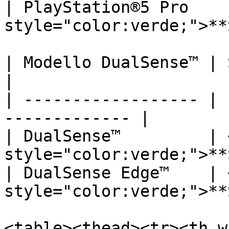
| PlayStation®5 Pro    
style="color:verde;">**
| Modello DualSense™ | Supportato           
|

| ------------------ | 
------------- |

| DualSense™         | 
style="color:verde;">**
| DualSense Edge™    | 
style="color:verde;">**
<table><thead><tr><th w