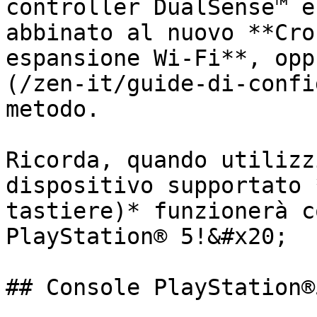
controller DualSense™ e
abbinato al nuovo **Cron
espansione Wi‑Fi**, opp
(/zen-it/guide-di-confi
metodo.

Ricorda, quando utilizz
dispositivo supportato 
tastiere)* funzionerà c
PlayStation® 5!&#x20;

## Console PlayStation®5