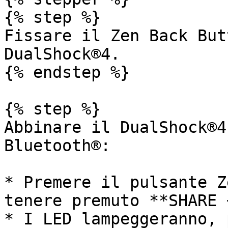
{% step %}

Fissare il Zen Back But
DualShock®4.

{% endstep %}

{% step %}

Abbinare il DualShock®4
Bluetooth®:

* Premere il pulsante Z
tenere premuto **SHARE 
* I LED lampeggeranno, 