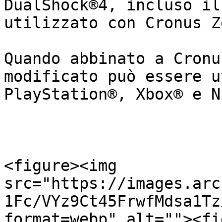
DualShock®4, incluso il
utilizzato con Cronus Ze
Quando abbinato a Cronu
modificato può essere u
PlayStation®, Xbox® e N
<figure><img 
src="https://images.arc
1Fc/VYz9Ct45FrwfMdsa1Tz
format=webp" alt=""><fi