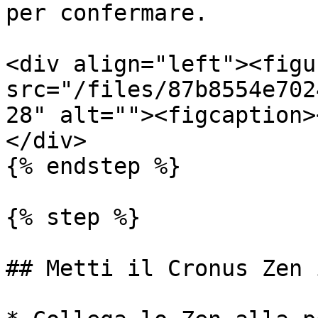
per confermare.

<div align="left"><figu
src="/files/87b8554e702
28" alt=""><figcaption>
</div>

{% endstep %}

{% step %}

## Metti il Cronus Zen 