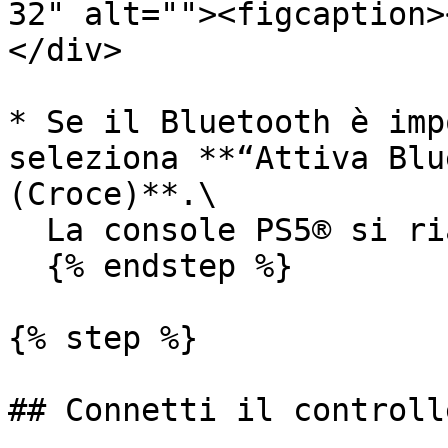
32" alt=""><figcaption>
</div>

* Se il Bluetooth è imp
seleziona **“Attiva Blu
(Croce)**.\

  La console PS5® si riavvierà automaticamente.

  {% endstep %}

{% step %}

## Connetti il controll