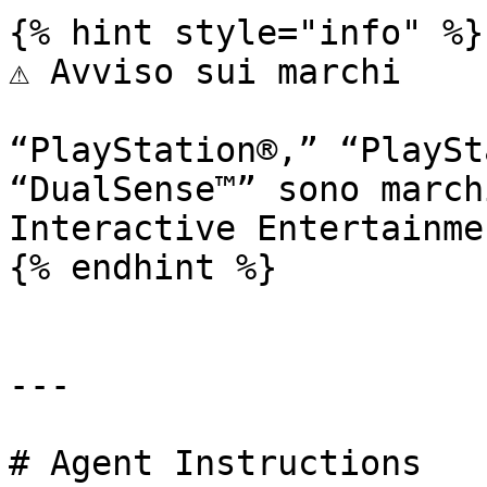
{% hint style="info" %}

⚠️ Avviso sui marchi

“PlayStation®,” “PlaySt
“DualSense™” sono march
Interactive Entertainme
{% endhint %}

---

# Agent Instructions
