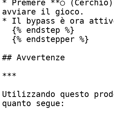
* Premere **○ (Cerchio)
avviare il gioco.

* Il bypass è ora attivo
  {% endstep %}

  {% endstepper %}

## Avvertenze

***

Utilizzando questo prod
quanto segue:
