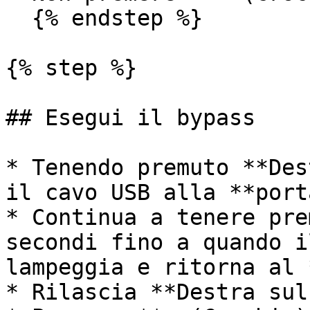
  {% endstep %}

{% step %}

## Esegui il bypass

* Tenendo premuto **Des
il cavo USB alla **port
* Continua a tenere pre
secondi fino a quando i
lampeggia e ritorna al 
* Rilascia **Destra sul