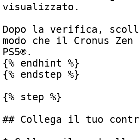
visualizzato.

Dopo la verifica, scoll
modo che il Cronus Zen 
PS5®.

{% endhint %}

{% endstep %}

{% step %}

## Collega il tuo contr