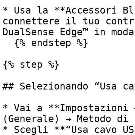
* Usa la **Accessori Bl
connettere il tuo contr
DualSense Edge™ in moda
  {% endstep %}

{% step %}

## Selezionando “Usa ca
* Vai a **Impostazioni 
(Generale) → Metodo di 
* Scegli **“Usa cavo US