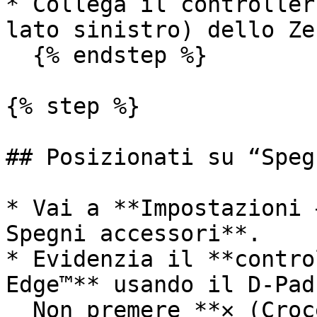
* Collega il controller
lato sinistro) dello Zen
  {% endstep %}

{% step %}

## Posizionati su “Speg
* Vai a **Impostazioni 
Spegni accessori**.

* Evidenzia il **contro
Edge™** usando il D-Pad.
  Non premere **✕ (Croce)**.
