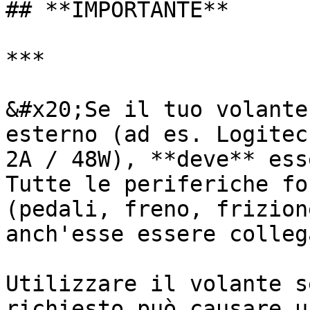
## **IMPORTANTE**

***

&#x20;Se il tuo volante
esterno (ad es. Logitec
2A / 48W), **deve** ess
Tutte le periferiche fo
(pedali, freno, frizion
anch'esse essere collega
Utilizzare il volante s
richiesto può causare u