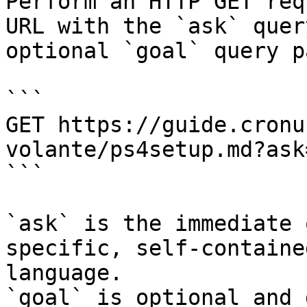
Perform an HTTP GET req
URL with the `ask` quer
optional `goal` query p
```

GET https://guide.cronu
volante/ps4setup.md?ask
```

`ask` is the immediate 
specific, self-containe
language.

`goal` is optional and 