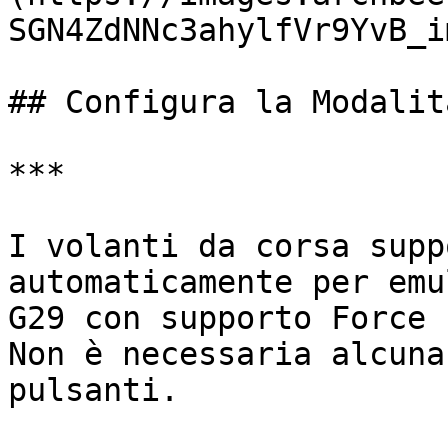
SGN4ZdNNc3ahylfVr9YvB_im
## Configura la Modalit
***

I volanti da corsa supp
automaticamente per emu
G29 con supporto Force 
Non è necessaria alcuna
pulsanti.
