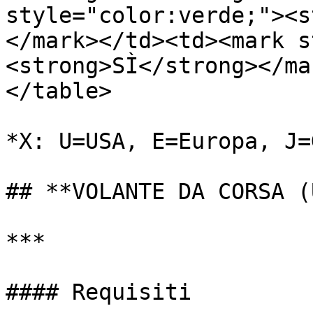
style="color:verde;"><s
</mark>﻿</td><td>﻿<mark 
<strong>SÌ</strong></ma
</table>

﻿*X: U=USA, E=Europa, J=G
## **VOLANTE DA CORSA (
***

#### Requisiti
