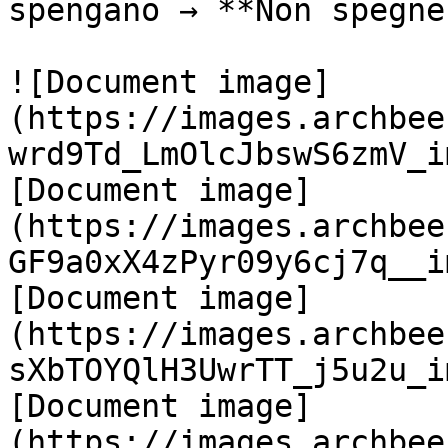
spengano → **Non spegner
![Document image]
(https://images.archbee
wrd9Td_LmOlcJbswS6zmV_i
[Document image]
(https://images.archbee
GF9a0xX4zPyr09y6cj7q__i
[Document image]
(https://images.archbee
sXbTOYQlH3UwrTT_j5u2u_i
[Document image]
(https://images.archbee