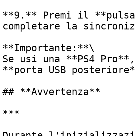
**9.** Premi il **pulsa
completare la sincroniz
**Importante:**\

Se usi una **PS4 Pro**,
**porta USB posteriore*
## **Avvertenza**

***

Durante l'inizializzazi