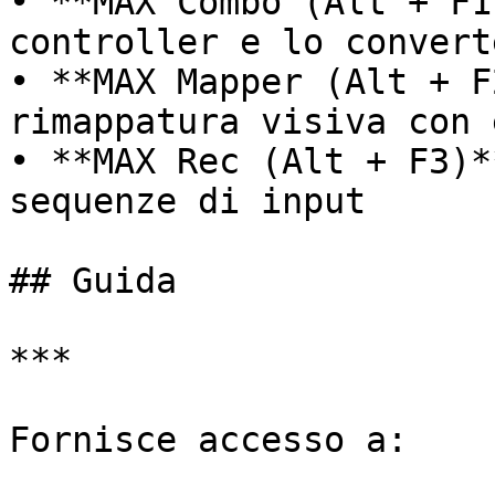
• **MAX Combo (Alt + F1
controller e lo convert
• **MAX Mapper (Alt + F
rimappatura visiva con 
• **MAX Rec (Alt + F3)*
sequenze di input

## Guida

***

Fornisce accesso a:
