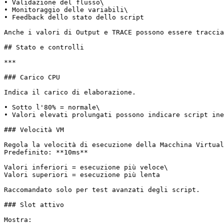
• Validazione del flusso\

• Monitoraggio delle variabili\

• Feedback dello stato dello script

Anche i valori di Output e TRACE possono essere traccia
## Stato e controlli

***

### Carico CPU

Indica il carico di elaborazione.

• Sotto l'80% = normale\

• Valori elevati prolungati possono indicare script ine
### Velocità VM

Regola la velocità di esecuzione della Macchina Virtual
Predefinito: **10ms**

Valori inferiori = esecuzione più veloce\

Valori superiori = esecuzione più lenta

Raccomandato solo per test avanzati degli script.

### Slot attivo

Mostra:
