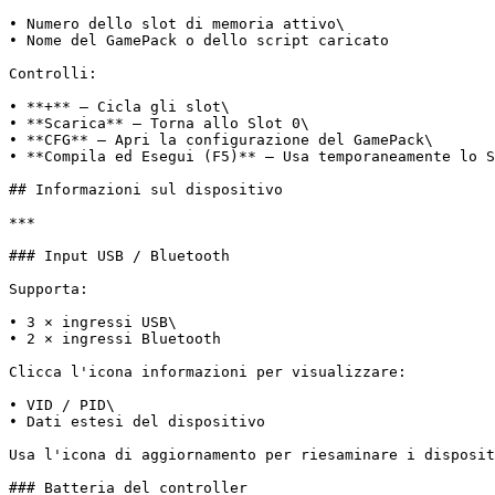
• Numero dello slot di memoria attivo\

• Nome del GamePack o dello script caricato

Controlli:

• **+** – Cicla gli slot\

• **Scarica** – Torna allo Slot 0\

• **CFG** – Apri la configurazione del GamePack\

• **Compila ed Esegui (F5)** – Usa temporaneamente lo S
## Informazioni sul dispositivo

***

### Input USB / Bluetooth

Supporta:

• 3 × ingressi USB\

• 2 × ingressi Bluetooth

Clicca l'icona informazioni per visualizzare:

• VID / PID\

• Dati estesi del dispositivo

Usa l'icona di aggiornamento per riesaminare i disposit
### Batteria del controller
