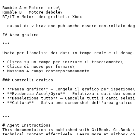
Rumble A = Motore forte\

Rumble B = Motore debole\

RT/LT = Motori dei grilletti Xbox

L'output di vibrazione può anche essere controllato dag
## Area grafico

***

Usata per l'analisi dei dati in tempo reale e il debug.

• Clicca su un campo per iniziare il tracciamento\

• Clicca di nuovo per fermare\

• Massimo 4 campi contemporaneamente

### Controlli grafico

• **Pausa grafico** – Congela il grafico per ispezione\

• **Evidenzia Accel/Gyro** – Enfatizza i dati dei senso
• **Deseleziona tutto** – Cancella tutti i campi selezi
• **Cattura** – Salva uno screenshot dell'area grafico 
---

# Agent Instructions

This documentation is published with GitBook. GitBook i
technical content effectively. Learn more at gitbook.co