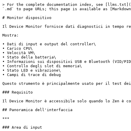
> For the complete documentation index, see [llms.txt](
`.md` to page URLs; this page is available as [Markdown
# Monitor dispositivo

Il Device Monitor fornisce dati diagnostici in tempo re
Mostra:

• Dati di input e output del controller\

• Carico CPU\

• Velocità VM\

• Stato della batteria\

• Informazioni sui dispositivi USB e Bluetooth (VID/PID
• Controllo degli slot di memoria\

• Stato LED e vibrazione\

• Campi di trace di debug

Questo strumento è principalmente usato per il test dei
### Requisito

Il Device Monitor è accessibile solo quando lo Zen è co
## Panoramica dell'interfaccia

***

### Area di input
