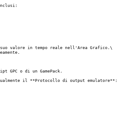
nclusi:

suo valore in tempo reale nell'Area Grafico.\

eamente.

ipt GPC o di un GamePack.

ualmente il **Protocollo di output emulatore**:
