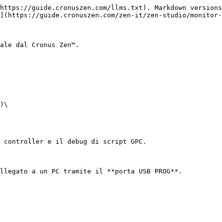
https://guide.cronuszen.com/llms.txt). Markdown versions
](https://guide.cronuszen.com/zen-it/zen-studio/monitor-
ale dal Cronus Zen™.

)\

 controller e il debug di script GPC.

llegato a un PC tramite il **porta USB PROG**.
