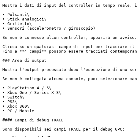
Mostra i dati di input del controller in tempo reale, i
• Pulsanti\

• Stick analogici\

• Grilletto\

• Sensori (accelerometro / giroscopio)

Se non è connesso alcun controller, apparirà un avviso.

Clicca su un qualsiasi campo di input per tracciare il 
Fino a **4 campi** possono essere tracciati contemporan
### Area di output

Mostra l'output processato dopo l'esecuzione di uno scr
Se non è collegata alcuna console, puoi selezionare man
• PlayStation 4 / 5\

• Xbox One / Series X|S\

• Switch\

• PS3\

• Xbox 360\

• PC / Mobile

#### Campi di debug TRACE

Sono disponibili sei campi TRACE per il debug GPC:
