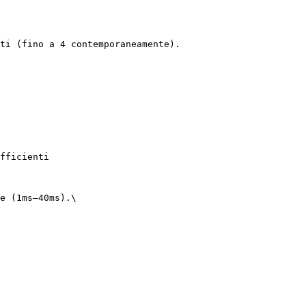
ti (fino a 4 contemporaneamente).

fficienti

e (1ms–40ms).\
