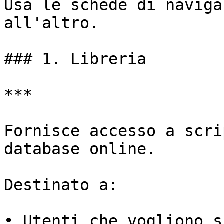
Usa le schede di naviga
all'altro.

### 1. Libreria

***

Fornisce accesso a scri
database online.

Destinato a:

• Utenti che vogliono s