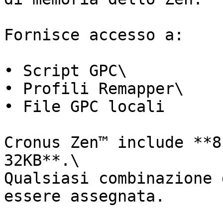
Fornisce accesso a:

• Script GPC\

• Profili Remapper\

• File GPC locali

Cronus Zen™ include **8
32KB**.\

Qualsiasi combinazione 
essere assegnata.
