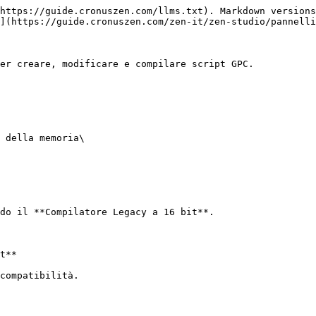
https://guide.cronuszen.com/llms.txt). Markdown versions
](https://guide.cronuszen.com/zen-it/zen-studio/pannelli
er creare, modificare e compilare script GPC.

 della memoria\

do il **Compilatore Legacy a 16 bit**.

t**

compatibilità.
