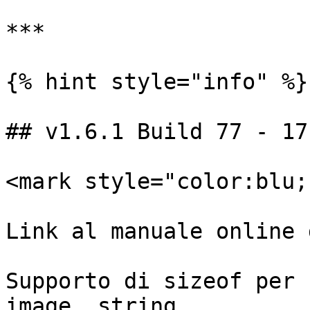
***

{% hint style="info" %}

## v1.6.1 Build 77 - 17
<mark style="color:blu;
Link al manuale online 
Supporto di sizeof per 
image, string.
