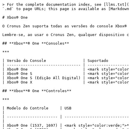
> For the complete documentation index, see [llms.txt](
`.md` to page URLs; this page is available as [Markdown
# Xbox® One

O Cronus Zen suporta todas as versões do console Xbox® 
Lembre-se, ao usar o Cronus Zen, qualquer dispositivo c
## **Xbox**® One **Consoles**

***

| Versão do Console                | Suportado         
| -------------------------------- | ------------------
| Xbox® One                        | ﻿<mark style="color:
| Xbox® One S                      | ﻿<mark style="color:
| Xbox® One S (Edição All Digital) | ﻿<mark style="color:
| Xbox® One X                      | ﻿<mark style="color:
## **Xbox**® One **Controles**

***

| Modelo do Controle     | USB                                         
|

| ---------------------- | ----------------------------
|

| Xbox® One (1537, 1697) | ﻿<mark style="color:verde;">**