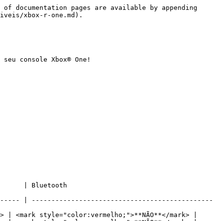
 of documentation pages are available by appending 
iveis/xbox-r-one.md).

 seu console Xbox® One!

                       
----- | ---------------------------------------------- 
﻿ | ﻿<mark style="color:vermelho;">**NÃO**</mark>﻿ |
