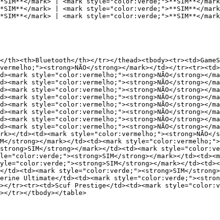
SIM**</mark>﻿ | ﻿<mark style="color:verde;">**SIM**</mark>
SIM**</mark>﻿ | ﻿<mark style="color:verde;">**SIM**</mark>
SIM**</mark>﻿ | ﻿<mark style="color:verde;">**SIM**</mark>
</th><th>Bluetooth</th></tr></thead><tbody><tr><td>GameS
:vermelho;"><strong>NÃO</strong></mark>﻿</td></tr><tr><td>
d>﻿<mark style="color:vermelho;"><strong>NÃO</strong></mar
d>﻿<mark style="color:vermelho;"><strong>NÃO</strong></mar
d>﻿<mark style="color:vermelho;"><strong>NÃO</strong></mar
d>﻿<mark style="color:vermelho;"><strong>NÃO</strong></mar
d>﻿<mark style="color:vermelho;"><strong>NÃO</strong></mar
d>﻿<mark style="color:vermelho;"><strong>NÃO</strong></mar
d>﻿<mark style="color:vermelho;"><strong>NÃO</strong></mar
td>﻿<mark style="color:vermelho;"><strong>NÃO</strong></ma
rk>﻿</td><td>﻿<mark style="color:vermelho;"><strong>NÃO</s
M</strong></mark>﻿</td><td>﻿<mark style="color:vermelho;">
strong>SIM</strong></mark>﻿</td><td>﻿<mark style="color:v
le="color:verde;"><strong>SIM</strong></mark>﻿</td><td>﻿<
tyle="color:verde;"><strong>SIM</strong></mark>﻿</td><td>
</td><td>﻿<mark style="color:verde;"><strong>SIM</strong>
erine Ultimate</td><td>﻿<mark style="color:verde;"><strong
></tr><tr><td>Scuf Prestige</td><td>﻿<mark style="color:ve
></tr></tbody></table>
