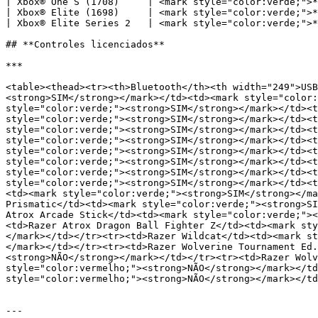
| Xbox® One S (1708)     | ﻿<mark style="color:verde;">**
| Xbox® Elite (1698)     | ﻿<mark style="color:verde;">**
| Xbox® Elite Series 2   | ﻿<mark style="color:verde;">**
## **Controles licenciados**

***

<table><thead><tr><th>Bluetooth</th><th width="249">USB
<strong>SIM</strong></mark>﻿</td><td>﻿<mark style="color
style="color:verde;"><strong>SIM</strong></mark>﻿</td><t
style="color:verde;"><strong>SIM</strong></mark>﻿</td><t
style="color:verde;"><strong>SIM</strong></mark>﻿</td><t
style="color:verde;"><strong>SIM</strong></mark>﻿</td><t
style="color:verde;"><strong>SIM</strong></mark>﻿</td><t
style="color:verde;"><strong>SIM</strong></mark>﻿</td><t
style="color:verde;"><strong>SIM</strong></mark>﻿</td><t
style="color:verde;"><strong>SIM</strong></mark>﻿</td><
<td>﻿<mark style="color:verde;"><strong>SIM</strong></ma
Prismatic</td><td>﻿<mark style="color:verde;"><strong>SI
Atrox Arcade Stick</td><td>﻿<mark style="color:verde;"><
<td>Razer Atrox Dragon Ball Fighter Z</td><td>﻿<mark sty
</mark>﻿</td></tr><tr><td>Razer Wildcat</td><td>﻿<mark s
</mark>﻿</td></tr><tr><td>Razer Wolverine Tournament Ed.
<strong>NÃO</strong></mark>﻿</td></tr><tr><td>Razer Wolv
style="color:vermelho;"><strong>NÃO</strong></mark>﻿</td
style="color:vermelho;"><strong>NÃO</strong></mark>﻿</td
---
