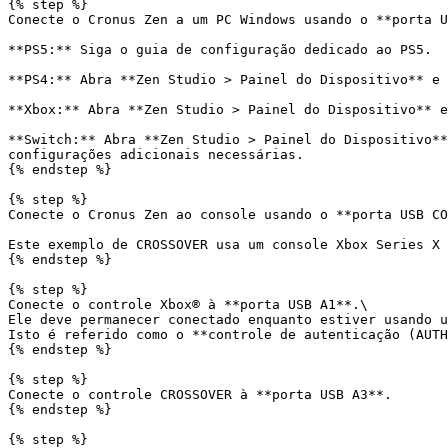
{% step %}

Conecte o Cronus Zen a um PC Windows usando o **porta U
**PS5:** Siga o guia de configuração dedicado ao PS5.

**PS4:** Abra **Zen Studio > Painel do Dispositivo** e 
**Xbox:** Abra **Zen Studio > Painel do Dispositivo** e
**Switch:** Abra **Zen Studio > Painel do Dispositivo**
configurações adicionais necessárias.

{% endstep %}

{% step %}

Conecte o Cronus Zen ao console usando o **porta USB CO
Este exemplo de CROSSOVER usa um console Xbox Series X 
{% endstep %}

{% step %}

Conecte o controle Xbox® à **porta USB A1**.\

Ele deve permanecer conectado enquanto estiver usando u
Isto é referido como o **controle de autenticação (AUTH
{% endstep %}

{% step %}

Conecte o controle CROSSOVER à **porta USB A3**.

{% endstep %}

{% step %}
