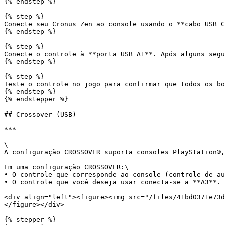
{% endstep %}

{% step %}

Conecte seu Cronus Zen ao console usando o **cabo USB C
{% endstep %}

{% step %}

Conecte o controle à **porta USB A1**. Após alguns segu
{% endstep %}

{% step %}

Teste o controle no jogo para confirmar que todos os bo
{% endstep %}

{% endstepper %}

## Crossover (USB)

***

\

A configuração CROSSOVER suporta consoles PlayStation®,
Em uma configuração CROSSOVER:\

• O controle que corresponde ao console (controle de au
• O controle que você deseja usar conecta-se a **A3**.

<div align="left"><figure><img src="/files/41bd0371e73d
</figure></div>

{% stepper %}
