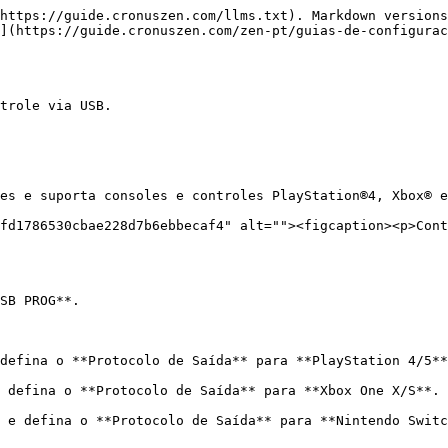
https://guide.cronuszen.com/llms.txt). Markdown versions
](https://guide.cronuszen.com/zen-pt/guias-de-configurac
trole via USB.

es e suporta consoles e controles PlayStation®4, Xbox® e
fd1786530cbae228d7b6ebbecaf4" alt=""><figcaption><p>Cont
SB PROG**.

defina o **Protocolo de Saída** para **PlayStation 4/5**
 defina o **Protocolo de Saída** para **Xbox One X/S**.

 e defina o **Protocolo de Saída** para **Nintendo Switc