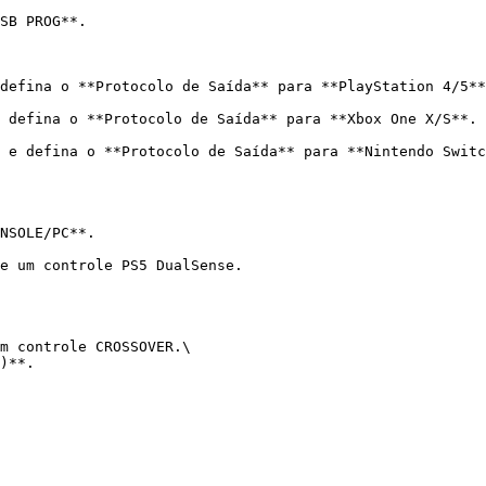
SB PROG**.

defina o **Protocolo de Saída** para **PlayStation 4/5**
 defina o **Protocolo de Saída** para **Xbox One X/S**.

 e defina o **Protocolo de Saída** para **Nintendo Switc
NSOLE/PC**.

e um controle PS5 DualSense.

m controle CROSSOVER.\

)**.
