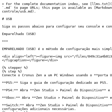
> For the complete documentation index, see [llms.txt](
`.md` to page URLs; this page is available as [Markdown
controle/usb.md).

# USB

Siga os passos abaixo para configurar seu console e con
Emparelhado (USB)

***

EMPARELHADO (USB) é o método de configuração mais simpl
<div align="left"><figure><img src="/files/049c31a4b013
</figcaption></figure></div>

{% stepper %}

{% step %}

Conecte o Cronus Zen a um PC Windows usando o **porta U
**PS5:** Siga o guia de configuração dedicado ao PS5.

**PS4:** Abra **Zen Studio > Painel do Dispositivo** e 
**Xbox:** Abra **Zen Studio > Painel do Dispositivo** e
**Switch:** Abra **Zen Studio > Painel do Dispositivo**
configurações adicionais necessárias.
