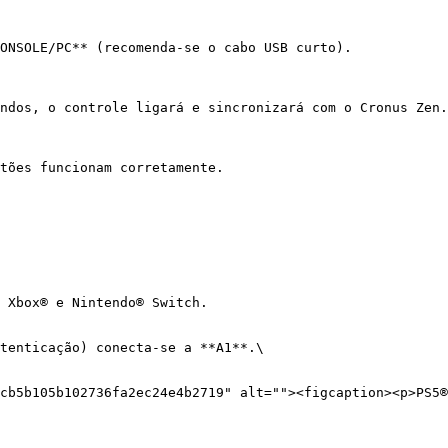
ONSOLE/PC** (recomenda-se o cabo USB curto).

ndos, o controle ligará e sincronizará com o Cronus Zen.

tões funcionam corretamente.

 Xbox® e Nintendo® Switch.

tenticação) conecta-se a **A1**.\

cb5b105b102736fa2ec24e4b2719" alt=""><figcaption><p>PS5®