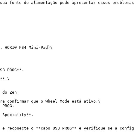
sua fonte de alimentação pode apresentar esses problemas
, HORI® PS4 Mini-Pad)\

SB PROG**.

**.\

 do Zen.

ra confirmar que o Wheel Mode está ativo.\

 PROG.

 Speciality**.

 e reconecte o **cabo USB PROG** e verifique se a config