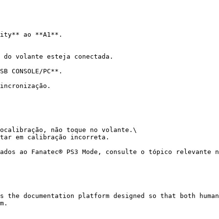
ity** ao **A1**.

 do volante esteja conectada.

SB CONSOLE/PC**.

incronização.

ocalibração, não toque no volante.\

tar em calibração incorreta.

ados ao Fanatec® PS3 Mode, consulte o tópico relevante n
s the documentation platform designed so that both human
m.
