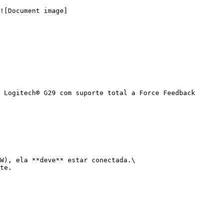
﻿![Document image]
 Logitech® G29 com suporte total a Force Feedback 
W), ela **deve** estar conectada.\

te.
