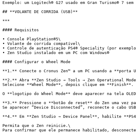
Exemplo: um Logitech® G27 usado em Gran Turismo® 7 sem 
## **VOLANTE DE CORRIDA (USB)**

***

#### Requisitos

• Console PlayStation®5\

• Volante de corrida compatível\

• Controle de autenticação PS4® Speciality (por exemplo
• Zen Studio instalado em um PC com Windows®

#### Configurar o Wheel Mode

**1.** Conecte o Cronus Zen™ a um PC usando a **porta U
**2.** Abra **Zen Studio → Tools → Zen Operational Mode
Selecione **Wheel Mode**, depois clique em **Finish**.

O **logotipo do Wheel Mode** deve aparecer na tela OLED
**3.** Pressione o **botão de reset** do Zen uma vez pa
Se aparecer “Device Disconnected”, reconecte o cabo USB
**4.** Em **Zen Studio → Device Panel**, habilite **PS4
Permita que o Zen reinicie.\

Para confirmar que ele permanece habilitado, desconecte