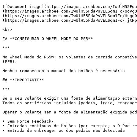
![Document image](https://images.archbee.com/IwUlH55Fda
(https://images.archbee.com/IwUlH55FdaPsVELSqm1Fc/ooVgQ
(https://images.archbee.com/IwUlH55FdaPsVELSqm1Fc/Hsgn0
(https://images.archbee.com/IwUlH55FdaPsVELSqm1Fc/TjtNpG
﻿<br>

## **CONFIGURAR O WHEEL MODE DO PS5**

***

No Wheel Mode do PS5®, os volantes de corrida compatíve
(FFB).

Nenhum remapeamento manual dos botões é necessário.

## **IMPORTANTE**

***

Se o seu volante exigir uma fonte de alimentação extern
Todos os periféricos incluídos (pedais, freio, embreage
Operar o volante sem a fonte de alimentação exigida pod
• Sem Force Feedback\

• Entradas contínuas de botões (por exemplo, o D-Pad re
• Entrada da embreagem ou dos pedais não detectada
