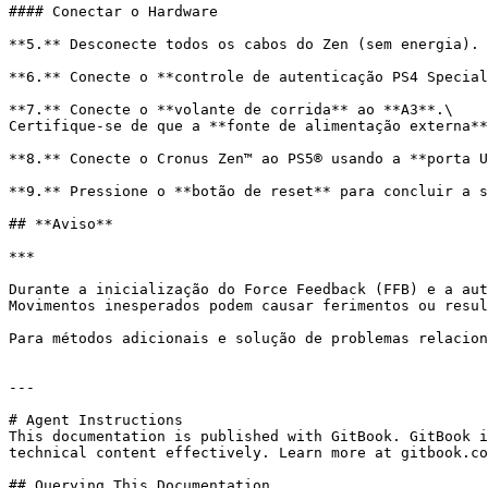
#### Conectar o Hardware

**5.** Desconecte todos os cabos do Zen (sem energia).

**6.** Conecte o **controle de autenticação PS4 Special
**7.** Conecte o **volante de corrida** ao **A3**.\

Certifique-se de que a **fonte de alimentação externa**
**8.** Conecte o Cronus Zen™ ao PS5® usando a **porta U
**9.** Pressione o **botão de reset** para concluir a s
## **Aviso**

***

Durante a inicialização do Force Feedback (FFB) e a aut
Movimentos inesperados podem causar ferimentos ou resul
Para métodos adicionais e solução de problemas relacion
---

# Agent Instructions

This documentation is published with GitBook. GitBook i
technical content effectively. Learn more at gitbook.co
## Querying This Documentation
