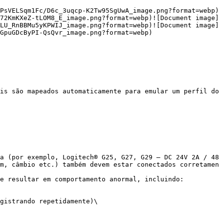
PsVELSqm1Fc/D6c_3uqcp-K2Tw95SgUwA_image.png?format=webp)
72KmKXeZ-tLOM8_E_image.png?format=webp)﻿![Document image]
LU_RnBBMu5yKPWIJ_image.png?format=webp)﻿![Document image]
puGDcByPI-QsQvr_image.png?format=webp)﻿

is são mapeados automaticamente para emular um perfil do
a (por exemplo, Logitech® G25, G27, G29 — DC 24V 2A / 48
m, câmbio etc.) também devem estar conectados corretamen
e resultar em comportamento anormal, incluindo:

gistrando repetidamente)\
