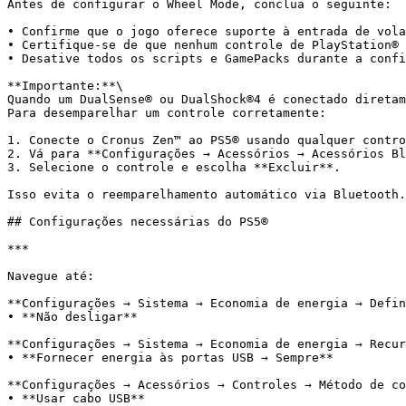
Antes de configurar o Wheel Mode, conclua o seguinte:

• Confirme que o jogo oferece suporte à entrada de vola
• Certifique-se de que nenhum controle de PlayStation® 
• Desative todos os scripts e GamePacks durante a confi
**Importante:**\

Quando um DualSense® ou DualShock®4 é conectado diretam
Para desemparelhar um controle corretamente:

1. Conecte o Cronus Zen™ ao PS5® usando qualquer contro
2. Vá para **Configurações → Acessórios → Acessórios Bl
3. Selecione o controle e escolha **Excluir**.

Isso evita o reemparelhamento automático via Bluetooth.

## Configurações necessárias do PS5®

***

Navegue até:

**Configurações → Sistema → Economia de energia → Defin
• **Não desligar**

**Configurações → Sistema → Economia de energia → Recur
• **Fornecer energia às portas USB → Sempre**

**Configurações → Acessórios → Controles → Método de co
• **Usar cabo USB**
