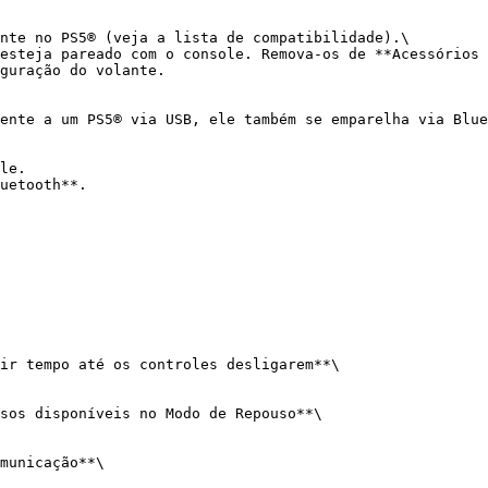
nte no PS5® (veja a lista de compatibilidade).\

esteja pareado com o console. Remova-os de **Acessórios 
guração do volante.

ente a um PS5® via USB, ele também se emparelha via Blue
le.

uetooth**.

ir tempo até os controles desligarem**\

sos disponíveis no Modo de Repouso**\

municação**\
