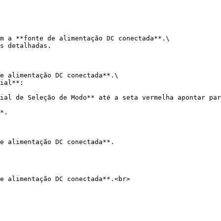
m a **fonte de alimentação DC conectada**.\

s detalhadas.

e alimentação DC conectada**.\

ial**:

ial de Seleção de Modo** até a seta vermelha apontar par
*.

e alimentação DC conectada**.

e alimentação DC conectada**.<br>
