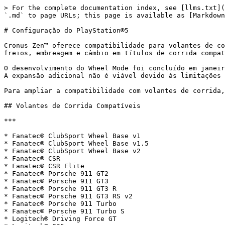
> For the complete documentation index, see [llms.txt](
`.md` to page URLs; this page is available as [Markdown
# Configuração do PlayStation®5

Cronus Zen™ oferece compatibilidade para volantes de co
freios, embreagem e câmbio em títulos de corrida compat
O desenvolvimento do Wheel Mode foi concluído em janeir
A expansão adicional não é viável devido às limitações 
﻿Para ampliar a compatibilidade com volantes de corrida
## Volantes de Corrida Compatíveis﻿

***

* Fanatec® ClubSport Wheel Base v1

* Fanatec® ClubSport Wheel Base v1.5

* Fanatec® ClubSport Wheel Base v2

* Fanatec® CSR

* Fanatec® CSR Elite

* Fanatec® Porsche 911 GT2

* Fanatec® Porsche 911 GT3

* Fanatec® Porsche 911 GT3 R

* Fanatec® Porsche 911 GT3 RS v2

* Fanatec® Porsche 911 Turbo

* Fanatec® Porsche 911 Turbo S

* Logitech® Driving Force GT
