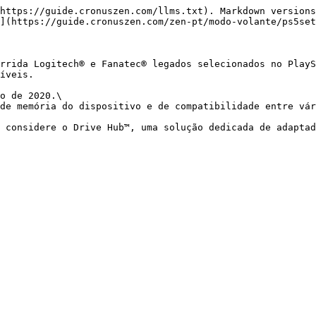
https://guide.cronuszen.com/llms.txt). Markdown versions
](https://guide.cronuszen.com/zen-pt/modo-volante/ps5set
rrida Logitech® e Fanatec® legados selecionados no PlayS
íveis.

o de 2020.\

de memória do dispositivo e de compatibilidade entre vár
, considere o Drive Hub™, uma solução dedicada de adaptad