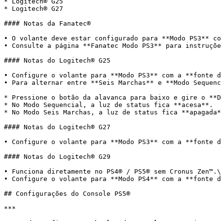
* Logitech® G25

* Logitech® G27

#### Notas da Fanatec®

• O volante deve estar configurado para **Modo PS3** co
• Consulte a página **Fanatec Modo PS3** para instruçõe
#### Notas do Logitech® G25

• Configure o volante para **Modo PS3** com a **fonte d
• Para alternar entre **Seis Marchas** e **Modo Sequenc
* Pressione o botão da alavanca para baixo e gire o **D
* No Modo Sequencial, a luz de status fica **acesa**.

* No Modo Seis Marchas, a luz de status fica **apagada*
#### Notas do Logitech® G27

• Configure o volante para **Modo PS3** com a **fonte d
#### Notas do Logitech® G29

• Funciona diretamente no PS4® / PS5® sem Cronus Zen™.\

• Configure o volante para **Modo PS4** com a **fonte d
## Configurações do Console PS5®

***
