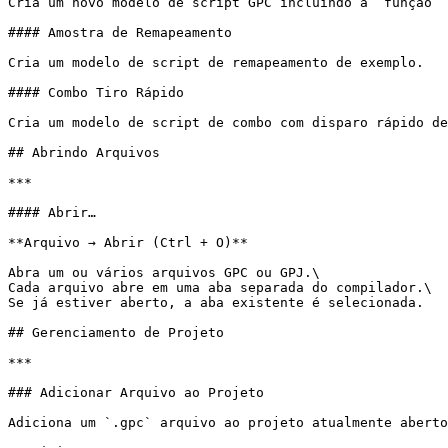
Cria um novo modelo de script GPC incluindo a `função` 
#### Amostra de Remapeamento

Cria um modelo de script de remapeamento de exemplo.

#### Combo Tiro Rápido

Cria um modelo de script de combo com disparo rápido de
## Abrindo Arquivos

***

#### Abrir…

**Arquivo → Abrir (Ctrl + O)**

Abra um ou vários arquivos GPC ou GPJ.\

Cada arquivo abre em uma aba separada do compilador.\

Se já estiver aberto, a aba existente é selecionada.

## Gerenciamento de Projeto

***

### Adicionar Arquivo ao Projeto

Adiciona um `.gpc` arquivo ao projeto atualmente aberto