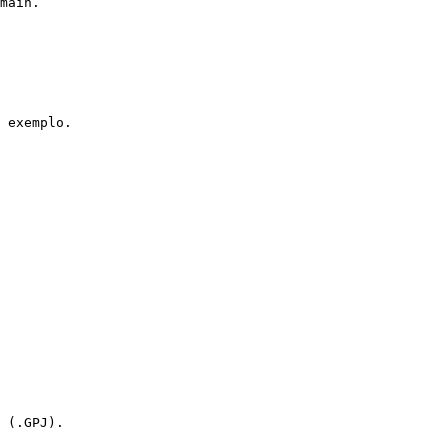
main.

 exemplo.

 (.GPJ).
