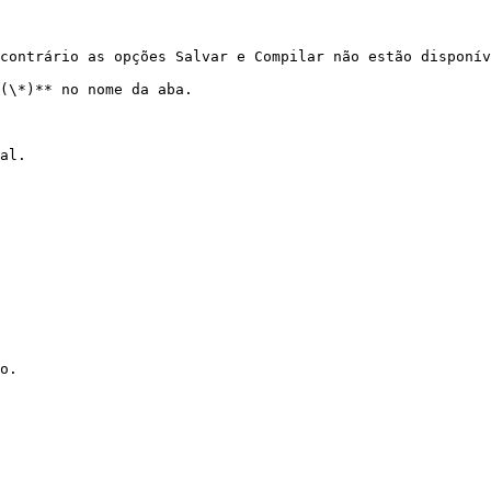
contrário as opções Salvar e Compilar não estão disponív
(\*)** no nome da aba.

al.

o.
