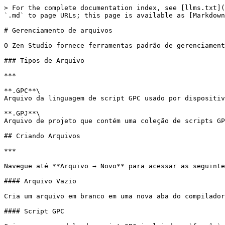
> For the complete documentation index, see [llms.txt](
`.md` to page URLs; this page is available as [Markdown
# Gerenciamento de arquivos

O Zen Studio fornece ferramentas padrão de gerenciament
### Tipos de Arquivo

***

**.GPC**\

Arquivo da linguagem de script GPC usado por dispositiv
**.GPJ**\

Arquivo de projeto que contém uma coleção de scripts GP
## Criando Arquivos

***

Navegue até **Arquivo → Novo** para acessar as seguinte
#### Arquivo Vazio

Cria um arquivo em branco em uma nova aba do compilador
#### Script GPC
