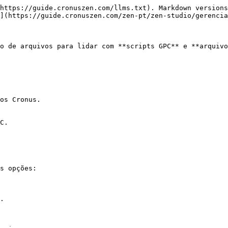
https://guide.cronuszen.com/llms.txt). Markdown versions
](https://guide.cronuszen.com/zen-pt/zen-studio/gerencia
o de arquivos para lidar com **scripts GPC** e **arquivo
os Cronus.

C.

s opções:

.
