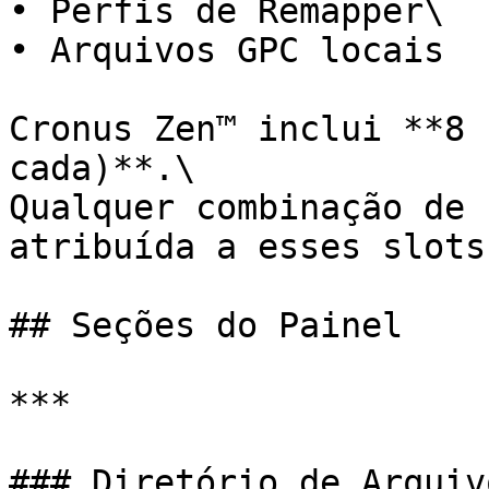
• Perfis de Remapper\

• Arquivos GPC locais

Cronus Zen™ inclui **8 
cada)**.\

Qualquer combinação de 
atribuída a esses slots.
## Seções do Painel

***

### Diretório de Arquivo